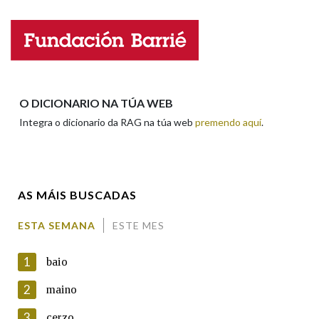
Nome
Na fraseoloxía
Apelidos
O DICIONARIO NA TÚA WEB
OUTRAS OPCIÓNS DE BUSCA
Integra o dicionario da RAG na túa web
premendo aquí
.
Marcas gramaticais
Enderezo electrónico
Pertence a
AS MÁIS BUSCADAS
Comentario
ESTA SEMANA
ESTE MES
LIMPAR
BUSCA
1
baio
2
maino
3
cerzo