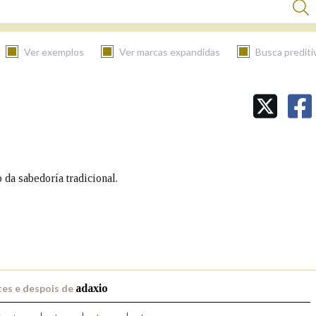
Ver exemplos
Ver marcas expandidas
Busca prediti
BUSCAR NO CONTIDO
Nas definicións
 da sabedoría tradicional.
Nos exemplos
Na fraseoloxía
es e despois de
adaxio