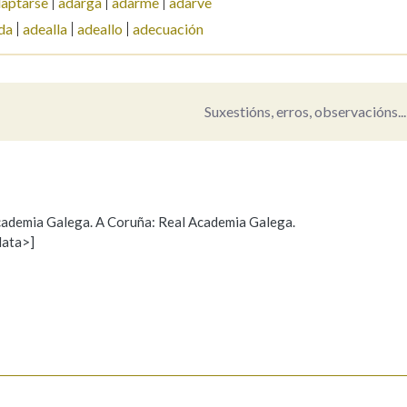
aptarse
adarga
adarme
adarve
da
adealla
adeallo
adecuación
Pertence a
Suxestións, erros, observacións...
AXUDA NA BUSCA
LIMPAR
BUSCA
 Academia Galega. A Coruña: Real Academia Galega.
data>]
Propoño mellorar a definición
Actualización
s