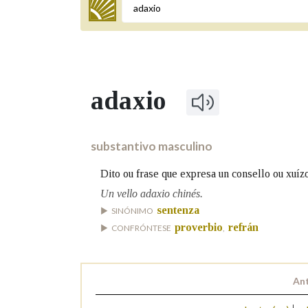
Termo a buscar
adaxio
BUSCAR NOS LEMAS
Comeza por
substantivo masculino
Dito ou frase que expresa un consello ou xuízo
Remata por
Un vello adaxio chinés.
sentenza
SINÓNIMO
proverbio
refrán
CONFRÓNTESE
,
Contén
Ant
OUTRAS OPCIÓNS DE BUSCA