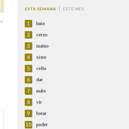
ESTA SEMANA
ESTE MES
va
1
baio
2
cerzo
3
maino
4
xisto
5
cello
6
dar
7
máis
8
vir
9
botar
10
poder