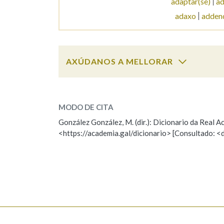
adaptar(se)
ad
adaxo
adden
Marcas gramaticais
AXÚDANOS A MELLORAR
adaxio
SOBRE A PALABRA:
MODO DE CITA
ESCOLLE UNHA OPCIÓN:
González González, M. (dir.): Dicionario da Real
<https://academia.gal/dicionario> [Consultado: <
Observación
Hai un erro na palabra
Falta unha voz
Nome
Apelido
Enderezo electrónico