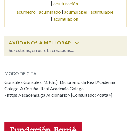
aculturación
acúmetro
acuminado
acumulábel
acumulable
Na fraseoloxía
acumulación
AXÚDANOS A MELLORAR
OUTRAS OPCIÓNS DE BUSCA
Suxestións, erros, observacións...
Marcas gramaticais
acume
SOBRE A PALABRA:
MODO DE CITA
ESCOLLE UNHA OPCIÓN:
Pertence a
González González, M. (dir.): Dicionario da Real Academia
Galega. A Coruña: Real Academia Galega.
Observación
Hai un erro na palabra
<https://academia.gal/dicionario> [Consultado: <data>]
Propoño mellorar a definición
Actualización
LIMPAR
BUSCA
Falta unha voz
Nome