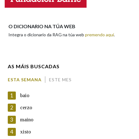
Apelidos
O DICIONARIO NA TÚA WEB
Integra o dicionario da RAG na túa web
premendo aquí
.
Enderezo electrónico
AS MÁIS BUSCADAS
Comentario
ESTA SEMANA
ESTE MES
1
baio
2
cerzo
3
maino
En cumprimento da normativa vixente en materia de
Protección de Datos de Carácter Persoal, a Real Academia
4
xisto
Galega informa a aqueles usuarios que faciliten o seu correo