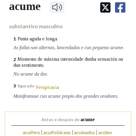
IDENTIDADE CORPORATIVA
acume
Facebook
Twitter
Youtube
Instagram
Bluesky
BUSCAR NOS LEMAS
FIGURAS HOMENAXEADAS
MARCIAL DEL ADALID
HISTORIA
Comeza por
CASA-MUSEO EMILIA PARDO
substantivo masculino
BAZÁN
60 ANOS DLG
PRIMAVERA DAS LETRAS
Punta aguda e longa.
1
Remata por
PORTAL DAS PALABRAS
As follas son alternas, lanceoladas e cun pequeno acume.
Momento de máxima intensidade dunha sensación ou
2
dun sentimento.
Contén
No acume da dor.
3
figurado
Perspicacia
BUSCAR NO CONTIDO
Manifestouse cun acume propio dos grandes oradores.
Nas definicións
Antes e despois de
acume
Nos exemplos
acuífero
acuifoliáceas
aculeados
acúleo