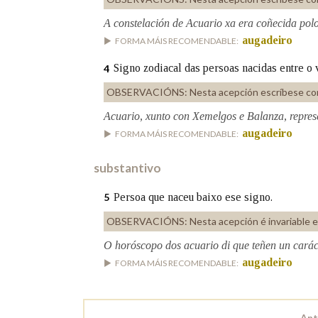
A constelación de Acuario xa era coñecida pol
Marcas gramaticais
augadeiro
FORMA MÁIS RECOMENDABLE:
Signo zodiacal das persoas nacidas entre o v
4
OBSERVACIÓNS:
Nesta acepción escríbese co
Acuario, xunto con Xemelgos e Balanza, represe
augadeiro
FORMA MÁIS RECOMENDABLE:
substantivo
Persoa que naceu baixo ese signo.
5
OBSERVACIÓNS:
Nesta acepción é invariable e
O horóscopo dos acuario di que teñen un carác
augadeiro
FORMA MÁIS RECOMENDABLE:
Ant