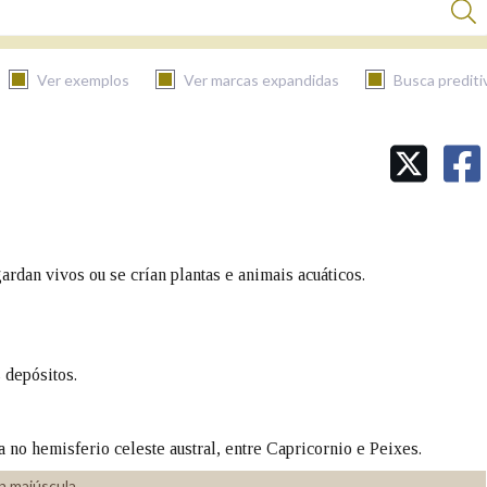
Ver exemplos
Ver marcas expandidas
Busca prediti
BUSCAR NO CONTIDO
Nas definicións
rdan vivos ou se crían plantas e animais acuáticos.
Nos exemplos
 depósitos.
Na fraseoloxía
 no hemisferio celeste austral, entre Capricornio e Peixes.
n maiúscula