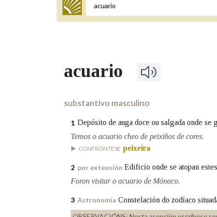
Termo a buscar
acuario
BUSCAR NOS LEMAS
Comeza por
substantivo masculino
Depósito de auga doce ou salgada onde se ga
1
Remata por
Temos o acuario cheo de peixiños de cores.
peixeira
CONFRÓNTESE
Edificio onde se atopan estes
2
por extensión
Contén
Foron visitar o acuario de Mónaco.
Constelación do zodíaco situada
3
Astronomía
OUTRAS OPCIÓNS DE BUSCA
OBSERVACIÓNS:
Nesta acepción escríbese co