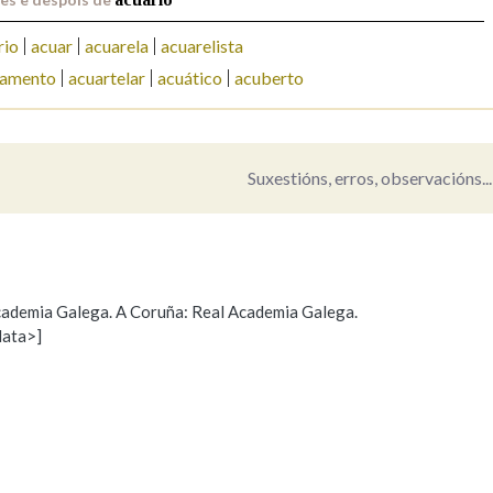
rio
acuar
acuarela
acuarelista
lamento
acuartelar
acuático
acuberto
Suxestións, erros, observacións...
 Academia Galega. A Coruña: Real Academia Galega.
data>]
Propoño mellorar a definición
Actualización
s