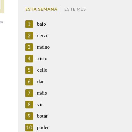
ESTA SEMANA
ESTE MES
va
1
baio
2
cerzo
3
maino
4
xisto
5
cello
6
dar
7
máis
8
vir
9
botar
10
poder