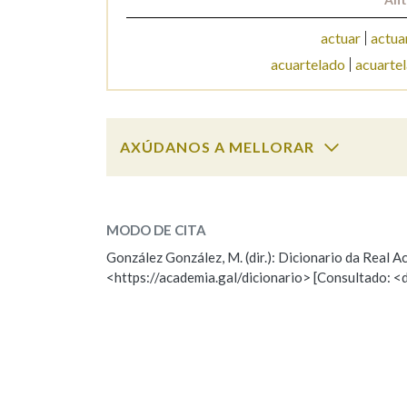
actuar
actua
acuartelado
acuarte
AXÚDANOS A MELLORAR
acuario
SOBRE A PALABRA:
MODO DE CITA
ESCOLLE UNHA OPCIÓN:
González González, M. (dir.): Dicionario da Real
<https://academia.gal/dicionario> [Consultado: <
Observación
Hai un erro na palabra
Falta unha voz
Nome
Apelido