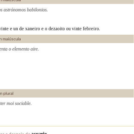
os astrónomos babilonios.
Pertence a
inte e un de xaneiro e o dezaoito ou vinte febreiro.
n maiúscula
AXUDA NA BUSCA
LIMPAR
BUSCA
nta o elemento aire.
n plural
ter moi sociable.
es e despois de
acuario