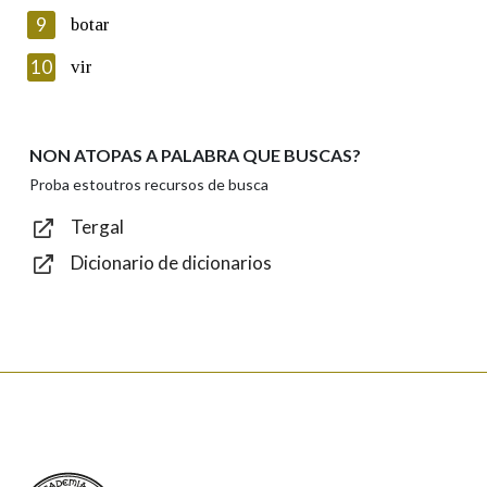
privacidade
9
botar
Introduce o código que aparece na imaxe:
10
vir
NON ATOPAS A PALABRA QUE BUSCAS?
Texto de verificación
Proba estoutros recursos de busca
Tergal
Dicionario de dicionarios
Enviar
Real Academia Galega