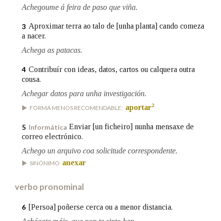
Achegoume á feira de paso que viña.
Aproximar terra ao talo de [unha planta] cando comeza
3
Na fraseoloxía
a nacer.
Achega as patacas.
Contribuír con ideas, datos, cartos ou calquera outra
4
OUTRAS OPCIÓNS DE BUSCA
cousa.
Marcas gramaticais
Achegar datos para unha investigación.
2
aportar
FORMA MENOS RECOMENDABLE:
Enviar [un ficheiro] nunha mensaxe de
5
Informática
Pertence a
correo electrónico.
Achego un arquivo coa solicitude correspondente.
anexar
SINÓNIMO
LIMPAR
BUSCA
verbo pronominal
[Persoa] poñerse cerca ou a menor distancia.
6