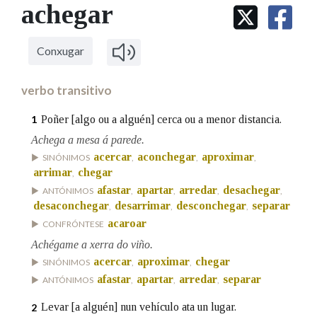
IDENTIDADE CORPORATIVA
achegar
Facebook
Twitter
Youtube
Instagram
Bluesky
BUSCAR NOS LEMAS
FIGURAS HOMENAXEADAS
MARCIAL DEL ADALID
HISTORIA
Comeza por
CASA-MUSEO EMILIA PARDO
Conxugar
BAZÁN
60 ANOS DLG
PRIMAVERA DAS LETRAS
verbo transitivo
Remata por
PORTAL DAS PALABRAS
Poñer [algo ou a alguén] cerca ou a menor distancia.
1
Achega a mesa á parede.
Contén
acercar
aconchegar
aproximar
SINÓNIMOS
,
,
,
arrimar
chegar
,
afastar
apartar
arredar
desachegar
ANTÓNIMOS
,
,
,
,
desaconchegar
desarrimar
desconchegar
separar
,
,
,
BUSCAR NO CONTIDO
acaroar
CONFRÓNTESE
Achégame a xerra do viño.
Nas definicións
acercar
aproximar
chegar
SINÓNIMOS
,
,
afastar
apartar
arredar
separar
ANTÓNIMOS
,
,
,
Nos exemplos
Levar [a alguén] nun vehículo ata un lugar.
2