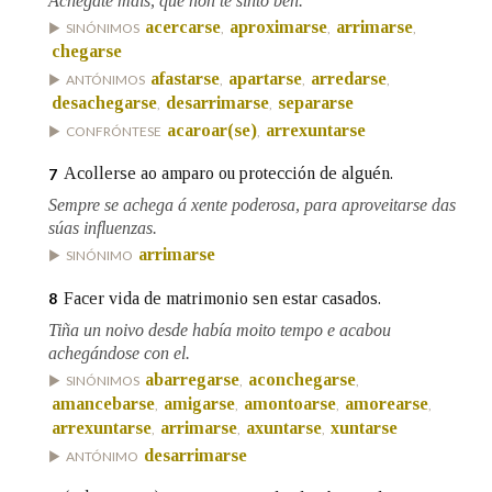
Achégate máis, que non te sinto ben.
acercarse
aproximarse
arrimarse
SINÓNIMOS
,
,
,
chegarse
afastarse
apartarse
arredarse
ANTÓNIMOS
,
,
,
desachegarse
desarrimarse
separarse
,
,
acaroar(se)
arrexuntarse
CONFRÓNTESE
,
Acollerse ao amparo ou protección de alguén.
7
Sempre se achega á xente poderosa, para aproveitarse das
súas influenzas.
arrimarse
SINÓNIMO
Facer vida de matrimonio sen estar casados.
8
Tiña un noivo desde había moito tempo e acabou
achegándose con el.
abarregarse
aconchegarse
SINÓNIMOS
,
,
amancebarse
amigarse
amontoarse
amorearse
,
,
,
,
arrexuntarse
arrimarse
axuntarse
xuntarse
,
,
,
desarrimarse
ANTÓNIMO