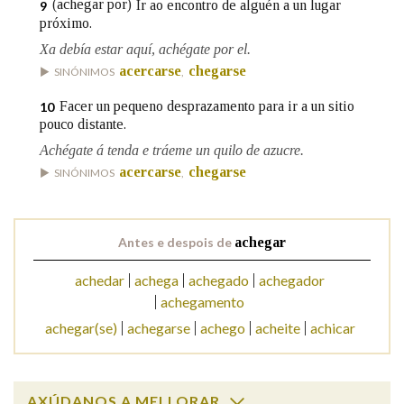
(achegar por)
Ir ao encontro de alguén a un lugar
9
próximo.
Xa debía estar aquí, achégate por el.
acercarse
chegarse
SINÓNIMOS
,
Facer un pequeno desprazamento para ir a un sitio
10
pouco distante.
Achégate á tenda e tráeme un quilo de azucre.
acercarse
chegarse
SINÓNIMOS
,
Antes e despois de
achegar
achedar
achega
achegado
achegador
achegamento
achegar(se)
achegarse
achego
acheite
achicar
AXÚDANOS A MELLORAR