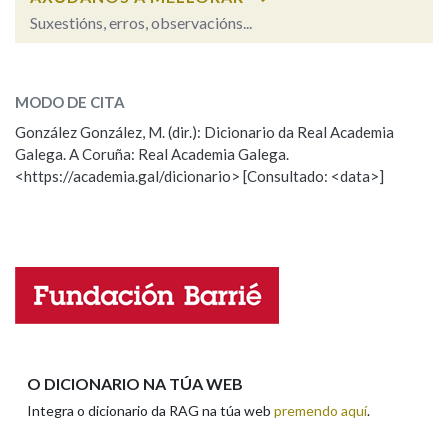
Suxestións, erros, observacións...
achegar
SOBRE A PALABRA:
MODO DE CITA
ESCOLLE UNHA OPCIÓN:
González González, M. (dir.): Dicionario da Real Academia
Galega. A Coruña: Real Academia Galega.
Observación
Hai un erro na palabra
<https://academia.gal/dicionario> [Consultado: <data>]
Propoño mellorar a definición
Actualización
Falta unha voz
Nome
Apelidos
O DICIONARIO NA TÚA WEB
Integra o dicionario da RAG na túa web
premendo aquí
.