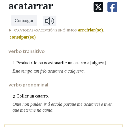
IDENTIDADE CORPORATIVA
acatarrar
Facebook
Twitter
Youtube
Instagram
Bluesky
BUSCAR NOS LEMAS
FIGURAS HOMENAXEADAS
MARCIAL DEL ADALID
HISTORIA
Comeza por
CASA-MUSEO EMILIA PARDO
Conxugar
BAZÁN
60 ANOS DLG
arrefriar(se)
PARA TODAS AS ACEPCIÓNS SINÓNIMOS
,
PRIMAVERA DAS LETRAS
constipar(se)
Remata por
PORTAL DAS PALABRAS
verbo transitivo
Contén
Producirlle ou ocasionarlle un catarro a [alguén].
1
Este tempo tan frío acatarra a calquera.
verbo pronominal
BUSCAR NO CONTIDO
Coller un catarro.
2
Nas definicións
Onte non puiden ir á escola porque me acatarrei e tiven
que meterme na cama.
Nos exemplos