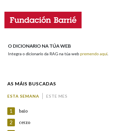
Falta unha voz
Nome
Apelidos
O DICIONARIO NA TÚA WEB
Integra o dicionario da RAG na túa web
premendo aquí
.
Enderezo electrónico
AS MÁIS BUSCADAS
Comentario
ESTA SEMANA
ESTE MES
1
baio
2
cerzo