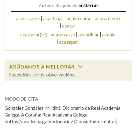
Antes e despois de
acatarrar
Na fraseoloxía
acastizarse
acastroar
acastroarse
acatamento
acatar
acatarrar(se)
acatarrarse
acaudillar
acaule
acazapar
OUTRAS OPCIÓNS DE BUSCA
Marcas gramaticais
AXÚDANOS A MELLORAR
Suxestións, erros, observacións...
Pertence a
acatarrar
SOBRE A PALABRA:
MODO DE CITA
ESCOLLE UNHA OPCIÓN:
LIMPAR
BUSCA
González González, M. (dir.): Dicionario da Real Academia
Galega. A Coruña: Real Academia Galega.
Observación
Hai un erro na palabra
<https://academia.gal/dicionario> [Consultado: <data>]
Propoño mellorar a definición
Actualización