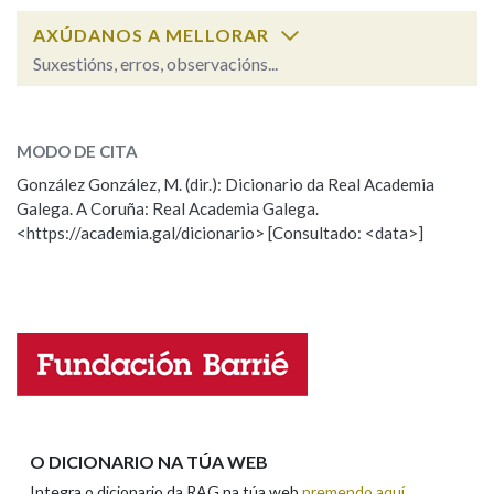
AXÚDANOS A MELLORAR
Na fraseoloxía
Suxestións, erros, observacións...
acaecer
SOBRE A PALABRA:
MODO DE CITA
ESCOLLE UNHA OPCIÓN:
OUTRAS OPCIÓNS DE BUSCA
González González, M. (dir.): Dicionario da Real Academia
Marcas gramaticais
Galega. A Coruña: Real Academia Galega.
Observación
Hai un erro na palabra
<https://academia.gal/dicionario> [Consultado: <data>]
Propoño mellorar a definición
Actualización
Falta unha voz
Pertence a
Nome
LIMPAR
BUSCA
Apelidos
O DICIONARIO NA TÚA WEB
Integra o dicionario da RAG na túa web
premendo aquí
.