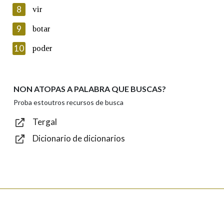
8
vir
Lin e acepto as condicións da política de
privacidade
9
botar
Introduce o código que aparece na imaxe:
10
poder
NON ATOPAS A PALABRA QUE BUSCAS?
Texto de verificación
Proba estoutros recursos de busca
Tergal
Dicionario de dicionarios
Enviar