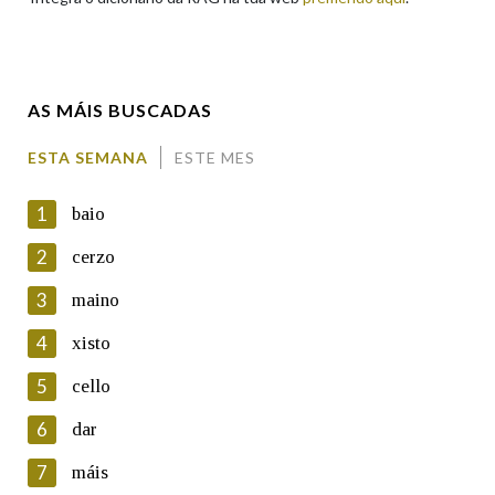
Enderezo electrónico
AS MÁIS BUSCADAS
Comentario
ESTA SEMANA
ESTE MES
1
baio
2
cerzo
3
maino
En cumprimento da normativa vixente en materia de
Protección de Datos de Carácter Persoal, a Real Academia
4
xisto
Galega informa a aqueles usuarios que faciliten o seu correo
electrónico, así como calquera outra información de carácter
5
cello
persoal, que estes datos serán obxecto de tratamento
automatizado de carácter confidencial e incorporados aos seus
6
dar
ficheiros informáticos. Así mesmo, os usuarios poderán exercer o
seu dereito de acceso, rectificación, oposición e cancelación dos
7
máis
seus datos poñéndose en contacto connosco.