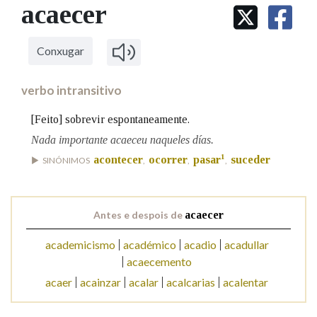
IDENTIDADE CORPORATIVA
acaecer
Facebook
Twitter
Youtube
Instagram
Bluesky
BUSCAR NOS LEMAS
FIGURAS HOMENAXEADAS
MARCIAL DEL ADALID
HISTORIA
Comeza por
CASA-MUSEO EMILIA PARDO
Conxugar
BAZÁN
60 ANOS DLG
PRIMAVERA DAS LETRAS
verbo intransitivo
Remata por
PORTAL DAS PALABRAS
[Feito] sobrevir espontaneamente.
Nada importante acaeceu naqueles días.
Contén
1
acontecer
ocorrer
pasar
suceder
SINÓNIMOS
,
,
,
Antes e despois de
acaecer
BUSCAR NO CONTIDO
academicismo
académico
acadio
acadullar
Nas definicións
acaecemento
acaer
acainzar
acalar
acalcarias
acalentar
Nos exemplos