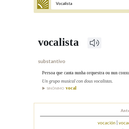
Termo a buscar
vocalista
BUSCAR NOS LEMAS
Comeza por
substantivo
Persoa que canta nunha orquestra ou nun conxu
Remata por
Un grupo musical con dous vocalistas.
vocal
SINÓNIMO
Contén
Ante
vocación
voca
OUTRAS OPCIÓNS DE BUSCA