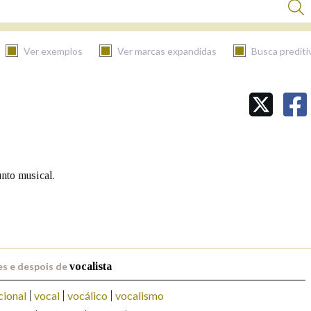
Ver exemplos
Ver marcas expandidas
Busca prediti
BUSCAR NO CONTIDO
Nas definicións
nto musical.
Nos exemplos
Na fraseoloxía
s e despois de
vocalista
cional
vocal
vocálico
vocalismo