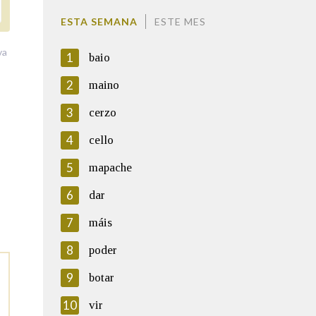
ESTA SEMANA
ESTE MES
va
1
baio
2
maino
3
cerzo
4
cello
5
mapache
6
dar
7
máis
8
poder
9
botar
10
vir