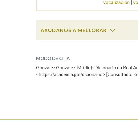
vocalización
vo
Marcas gramaticais
AXÚDANOS A MELLORAR
vocalista
SOBRE A PALABRA:
MODO DE CITA
ESCOLLE UNHA OPCIÓN:
González González, M. (dir.): Dicionario da Real
<https://academia.gal/dicionario> [Consultado: <
Observación
Hai un erro na palabra
Falta unha voz
Nome
Apelido
Enderezo electrónico