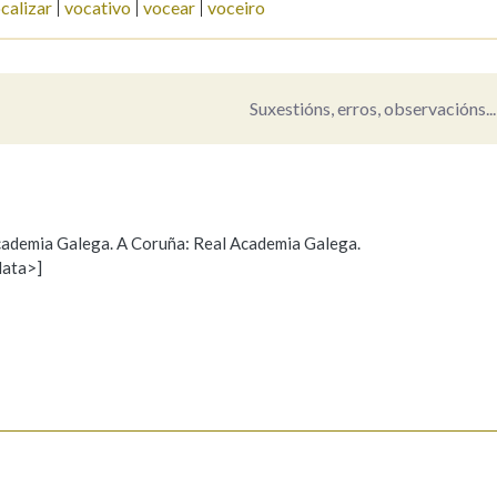
calizar
vocativo
vocear
voceiro
Pertence a
Suxestións, erros, observacións...
AXUDA NA BUSCA
LIMPAR
BUSCA
 Academia Galega. A Coruña: Real Academia Galega.
data>]
Propoño mellorar a definición
Actualización
s