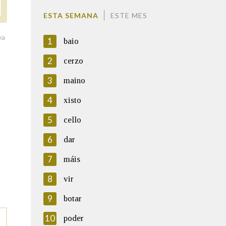
ESTA SEMANA
ESTE MES
va
1
baio
2
cerzo
3
maino
4
xisto
5
cello
6
dar
7
máis
8
vir
9
botar
10
poder