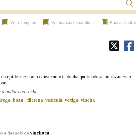
Ver exemplos
Ver marcas expandidas
Busca prediti
BUSCAR NO CONTIDO
Nas definicións
o da epiderme como consecuencia dunha queimadura, un rozamento
oso.
Nos exemplos
o a andar coa sacha.
1
drega
boza
flictena
vesícula
vexiga
vincha
,
,
,
,
,
Na fraseoloxía
s e despois de
vinchoca