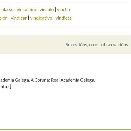
cularse
vinculeiro
vínculo
vincha
Pertence a
ción
vindicar
vindicativo
vindicta
AXUDA NA BUSCA
LIMPAR
BUSCA
Suxestións, erros, observacións...
 Academia Galega. A Coruña: Real Academia Galega.
data>]
Propoño mellorar a definición
Actualización
s