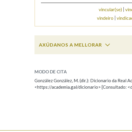
vincular(se)
vin
Marcas gramaticais
vindeiro
vindica
AXÚDANOS A MELLORAR
vinchoca
SOBRE A PALABRA:
MODO DE CITA
ESCOLLE UNHA OPCIÓN:
González González, M. (dir.): Dicionario da Real
<https://academia.gal/dicionario> [Consultado: <
Observación
Hai un erro na palabra
Falta unha voz
Nome
Apelido