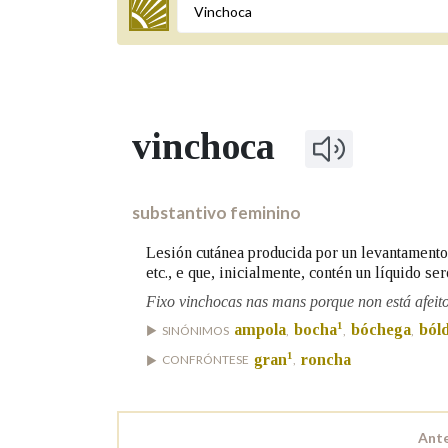
Termo a buscar
vinchoca
BUSCAR NOS LEMAS
Comeza por
substantivo feminino
Lesión cutánea producida por un levantament
etc., e que, inicialmente, contén un líquido ser
Remata por
Fixo vinchocas nas mans porque non está afeit
1
ampola
bocha
bóchega
ból
SINÓNIMOS
,
,
,
1
Contén
gran
roncha
CONFRÓNTESE
,
Ante
OUTRAS OPCIÓNS DE BUSCA