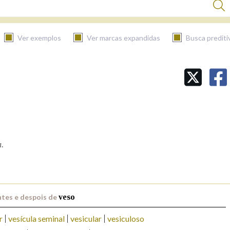
Ver exemplos
Ver marcas expandidas
Busca prediti
BUSCAR NO CONTIDO
Nas definicións
Nos exemplos
a.
Na fraseoloxía
tes e despois de
veso
r
vesícula seminal
vesicular
vesiculoso