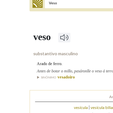
Termo a buscar
veso
BUSCAR NOS LEMAS
Comeza por
substantivo masculino
Arado de ferro.
Remata por
Antes de botar o millo, pasáronlle o veso á terr
vesadoiro
SINÓNIMO
Contén
An
vesícula
vesícula bilia
OUTRAS OPCIÓNS DE BUSCA