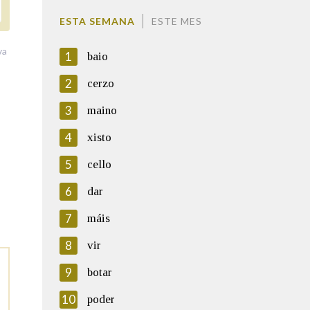
ESTA SEMANA
ESTE MES
va
1
baio
2
cerzo
3
maino
4
xisto
5
cello
6
dar
7
máis
8
vir
9
botar
10
poder