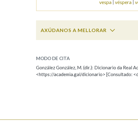
vespa
véspera
v
Marcas gramaticais
AXÚDANOS A MELLORAR
veso
SOBRE A PALABRA:
MODO DE CITA
ESCOLLE UNHA OPCIÓN:
González González, M. (dir.): Dicionario da Real
<https://academia.gal/dicionario> [Consultado: <
Observación
Hai un erro na palabra
Falta unha voz
Nome
Apelido
Enderezo electrónico