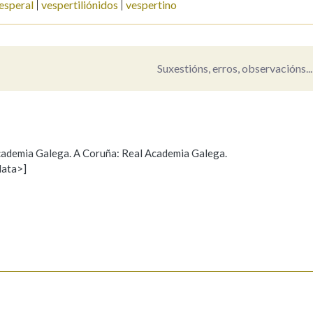
esperal
vespertiliónidos
vespertino
Pertence a
Suxestións, erros, observacións...
AXUDA NA BUSCA
LIMPAR
BUSCA
 Academia Galega. A Coruña: Real Academia Galega.
data>]
Propoño mellorar a definición
Actualización
s