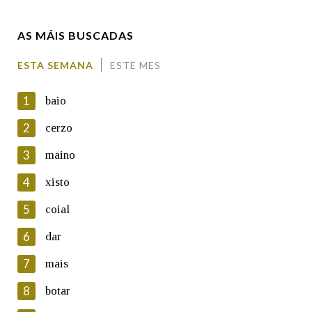
AS MÁIS BUSCADAS
Comentario
ESTA SEMANA
ESTE MES
1
baio
2
cerzo
3
maino
En cumprimento da normativa vixente en materia de
Protección de Datos de Carácter Persoal, a Real Academia
4
xisto
Galega informa a aqueles usuarios que faciliten o seu correo
electrónico, así como calquera outra información de carácter
5
coial
persoal, que estes datos serán obxecto de tratamento
automatizado de carácter confidencial e incorporados aos seus
6
dar
ficheiros informáticos. Así mesmo, os usuarios poderán exercer o
seu dereito de acceso, rectificación, oposición e cancelación dos
7
mais
seus datos poñéndose en contacto connosco.
8
botar
Lin e acepto as condicións da política de
privacidade