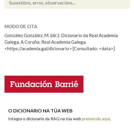
Suxestións, erros, observacións...
tixola
SOBRE A PALABRA:
Na fraseoloxía
MODO DE CITA
ESCOLLE UNHA OPCIÓN:
González González, M. (dir.): Dicionario da Real Academia
Galega. A Coruña: Real Academia Galega.
Observación
Hai un erro na palabra
OUTRAS OPCIÓNS DE BUSCA
<https://academia.gal/dicionario> [Consultado: <data>]
Propoño mellorar a definición
Actualización
Marcas gramaticais
Falta unha voz
Pertence a
Nome
LIMPAR
BUSCA
Apelidos
O DICIONARIO NA TÚA WEB
Integra o dicionario da RAG na túa web
premendo aquí
.
Enderezo electrónico