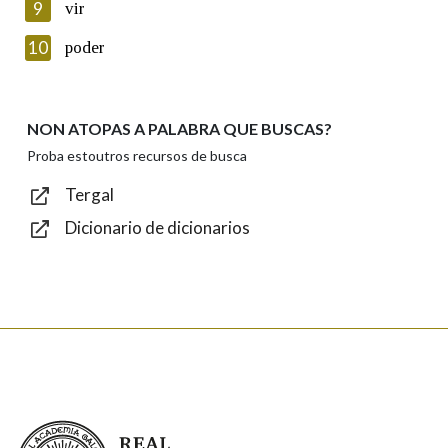
9
vir
Introduce o código que aparece na imaxe:
10
poder
NON ATOPAS A PALABRA QUE BUSCAS?
Texto de verificación
Proba estoutros recursos de busca
Tergal
Dicionario de dicionarios
Enviar
Real Academia Galega