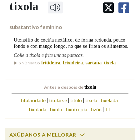
IDENTIDADE CORPORATIVA
tixola
Facebook
Twitter
Youtube
Instagram
Bluesky
BUSCAR NOS LEMAS
FIGURAS HOMENAXEADAS
MARCIAL DEL ADALID
HISTORIA
Comeza por
CASA-MUSEO EMILIA PARDO
substantivo feminino
BAZÁN
60 ANOS DLG
PRIMAVERA DAS LETRAS
Utensilio de cociña metálico, de forma redonda, pouco
Remata por
fondo e con mango longo, no que se friten os alimentos.
PORTAL DAS PALABRAS
Colle a tixola e frite unhas patacas.
fritideira
frixideira
sartaña
tixela
SINÓNIMOS
,
,
,
Contén
Antes e despois de
tixola
BUSCAR NO CONTIDO
titularidade
titularse
título
tixela
tixelada
tixolada
tixolo
tixotropía
tizón
Tl
Nas definicións
Nos exemplos
AXÚDANOS A MELLORAR