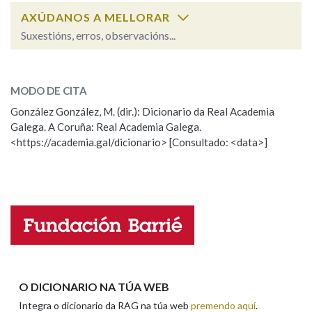
AXÚDANOS A MELLORAR
Suxestións, erros, observacións...
Na fraseoloxía
oportunamente
SOBRE A PALABRA:
MODO DE CITA
ESCOLLE UNHA OPCIÓN:
OUTRAS OPCIÓNS DE BUSCA
González González, M. (dir.): Dicionario da Real Academia
Galega. A Coruña: Real Academia Galega.
Observación
Hai un erro na palabra
Marcas gramaticais
<https://academia.gal/dicionario> [Consultado: <data>]
Propoño mellorar a definición
Actualización
Falta unha voz
Pertence a
Nome
LIMPAR
BUSCA
Apelidos
O DICIONARIO NA TÚA WEB
Integra o dicionario da RAG na túa web
premendo aquí
.