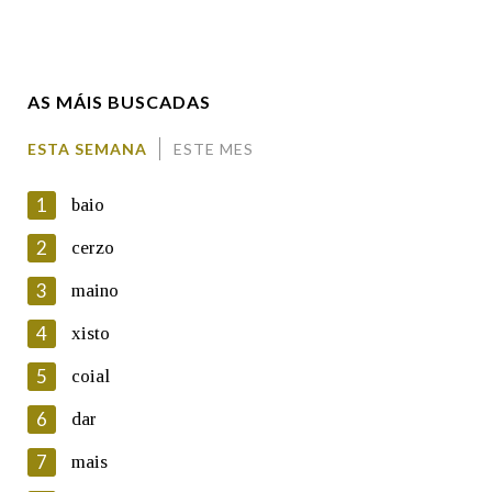
Enderezo electrónico
AS MÁIS BUSCADAS
Comentario
ESTA SEMANA
ESTE MES
1
baio
2
cerzo
3
maino
En cumprimento da normativa vixente en materia de
Protección de Datos de Carácter Persoal, a Real Academia
4
xisto
Galega informa a aqueles usuarios que faciliten o seu correo
electrónico, así como calquera outra información de carácter
5
coial
persoal, que estes datos serán obxecto de tratamento
automatizado de carácter confidencial e incorporados aos seus
6
dar
ficheiros informáticos. Así mesmo, os usuarios poderán exercer o
seu dereito de acceso, rectificación, oposición e cancelación dos
7
mais
seus datos poñéndose en contacto connosco.