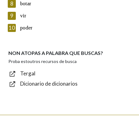
8
botar
Lin e acepto as condicións da política de
privacidade
9
vir
Introduce o código que aparece na imaxe:
10
poder
NON ATOPAS A PALABRA QUE BUSCAS?
Texto de verificación
Proba estoutros recursos de busca
Tergal
Dicionario de dicionarios
Enviar