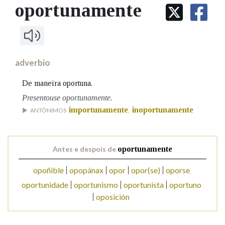
IDENTIDADE CORPORATIVA
oportunamente
Facebook
Twitter
Youtube
Instagram
Bluesky
BUSCAR NOS LEMAS
FIGURAS HOMENAXEADAS
MARCIAL DEL ADALID
HISTORIA
Comeza por
CASA-MUSEO EMILIA PARDO
BAZÁN
60 ANOS DLG
PRIMAVERA DAS LETRAS
adverbio
Remata por
PORTAL DAS PALABRAS
De maneira oportuna.
Presentouse oportunamente.
importunamente
inoportunamente
Contén
ANTÓNIMOS
,
Antes e despois de
oportunamente
BUSCAR NO CONTIDO
opoñible
opopánax
opor
opor(se)
oporse
Nas definicións
oportunidade
oportunismo
oportunista
oportuno
oposición
Nos exemplos