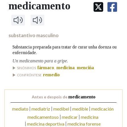
IDENTIDADE CORPORATIVA
medicamento
Facebook
Twitter
Youtube
Instagram
Bluesky
BUSCAR NOS LEMAS
FIGURAS HOMENAXEADAS
MARCIAL DEL ADALID
HISTORIA
Comeza por
CASA-MUSEO EMILIA PARDO
BAZÁN
60 ANOS DLG
PRIMAVERA DAS LETRAS
substantivo masculino
Remata por
PORTAL DAS PALABRAS
Substancia preparada para tratar de curar unha doenza ou
enfermidade.
Un medicamento para a gripe.
Contén
fármaco
medicina
menciña
SINÓNIMOS
,
,
remedio
CONFRÓNTESE
BUSCAR NO CONTIDO
Antes e despois de
medicamento
Nas definicións
mediato
mediatriz
medíbel
medible
medicación
medicamentoso
medicar
medicina
Nos exemplos
medicina deportiva
medicina forense