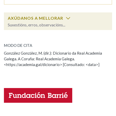
Na fraseoloxía
AXÚDANOS A MELLORAR
Suxestións, erros, observacións...
medicamento
SOBRE A PALABRA:
OUTRAS OPCIÓNS DE BUSCA
MODO DE CITA
ESCOLLE UNHA OPCIÓN:
Marcas gramaticais
González González, M. (dir.): Dicionario da Real Academia
Galega. A Coruña: Real Academia Galega.
Observación
Hai un erro na palabra
<https://academia.gal/dicionario> [Consultado: <data>]
Propoño mellorar a definición
Actualización
Pertence a
Falta unha voz
LIMPAR
BUSCA
Nome
Apelidos