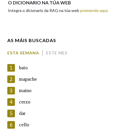
O DICIONARIO NA TÚA WEB
Integra o dicionario da RAG na túa web
premendo aquí
.
Enderezo electrónico
AS MÁIS BUSCADAS
Comentario
ESTA SEMANA
ESTE MES
1
baio
2
mapache
3
maino
En cumprimento da normativa vixente en materia de
Protección de Datos de Carácter Persoal, a Real Academia
4
cerzo
Galega informa a aqueles usuarios que faciliten o seu correo
electrónico, así como calquera outra información de carácter
5
dar
persoal, que estes datos serán obxecto de tratamento
automatizado de carácter confidencial e incorporados aos seus
6
cello
ficheiros informáticos. Así mesmo, os usuarios poderán exercer o