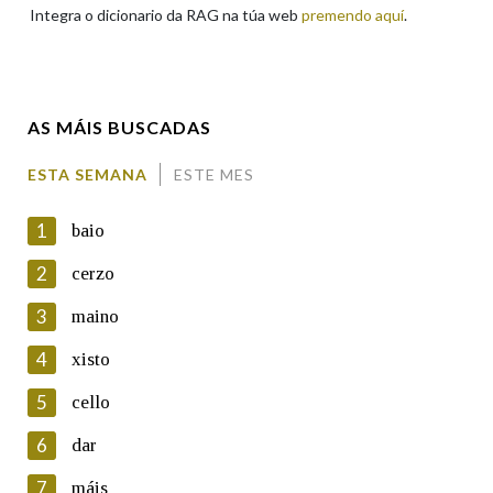
Integra o dicionario da RAG na túa web
premendo aquí
.
Enderezo electrónico
AS MÁIS BUSCADAS
Comentario
ESTA SEMANA
ESTE MES
1
baio
2
cerzo
3
maino
En cumprimento da normativa vixente en materia de
Protección de Datos de Carácter Persoal, a Real Academia
4
xisto
Galega informa a aqueles usuarios que faciliten o seu correo
electrónico, así como calquera outra información de carácter
5
cello
persoal, que estes datos serán obxecto de tratamento
automatizado de carácter confidencial e incorporados aos seus
6
dar
ficheiros informáticos. Así mesmo, os usuarios poderán exercer o
seu dereito de acceso, rectificación, oposición e cancelación dos
7
máis