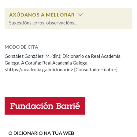
AXÚDANOS A MELLORAR
Na fraseoloxía
Suxestións, erros, observacións...
fermentar
SOBRE A PALABRA:
OUTRAS OPCIÓNS DE BUSCA
MODO DE CITA
ESCOLLE UNHA OPCIÓN:
González González, M. (dir.): Dicionario da Real Academia
Marcas gramaticais
Galega. A Coruña: Real Academia Galega.
Observación
Hai un erro na palabra
<https://academia.gal/dicionario> [Consultado: <data>]
Propoño mellorar a definición
Actualización
Pertence a
Falta unha voz
Nome
LIMPAR
BUSCA
Apelidos
O DICIONARIO NA TÚA WEB