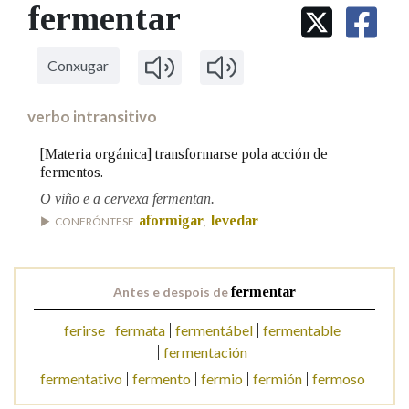
IDENTIDADE CORPORATIVA
fermentar
Facebook
Twitter
Youtube
Instagram
Bluesky
BUSCAR NOS LEMAS
FIGURAS HOMENAXEADAS
MARCIAL DEL ADALID
HISTORIA
Comeza por
CASA-MUSEO EMILIA PARDO
Conxugar
BAZÁN
60 ANOS DLG
PRIMAVERA DAS LETRAS
verbo intransitivo
Remata por
PORTAL DAS PALABRAS
[Materia orgánica] transformarse pola acción de
fermentos.
O viño e a cervexa fermentan.
Contén
aformigar
levedar
CONFRÓNTESE
,
BUSCAR NO CONTIDO
Antes e despois de
fermentar
Nas definicións
ferirse
fermata
fermentábel
fermentable
fermentación
fermentativo
fermento
fermio
fermión
fermoso
Nos exemplos