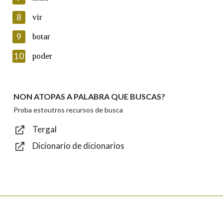
seus datos poñéndose en contacto connosco.
8
vir
Lin e acepto as condicións da política de
privacidade
9
botar
Introduce o código que aparece na imaxe:
10
poder
NON ATOPAS A PALABRA QUE BUSCAS?
Texto de verificación
Proba estoutros recursos de busca
Tergal
Dicionario de dicionarios
Enviar