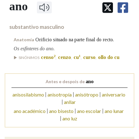
IDENTIDADE CORPORATIVA
ano
Facebook
Twitter
Youtube
Instagram
Bluesky
BUSCAR NOS LEMAS
FIGURAS HOMENAXEADAS
MARCIAL DEL ADALID
HISTORIA
Comeza por
CASA-MUSEO EMILIA PARDO
substantivo masculino
BAZÁN
60 ANOS DLG
PRIMAVERA DAS LETRAS
Orificio situado na parte final do recto.
Anatomía
Remata por
PORTAL DAS PALABRAS
Os esfínteres do ano.
2
1
censo
cenzo
cu
curso
ollo do cu
SINÓNIMOS
,
,
,
,
Contén
Antes e despois de
ano
anisosilabismo
anisotropía
anisótropo
aniversario
BUSCAR NO CONTIDO
anllar
Nas definicións
ano académico
ano bisesto
ano escolar
ano lunar
ano luz
Nos exemplos