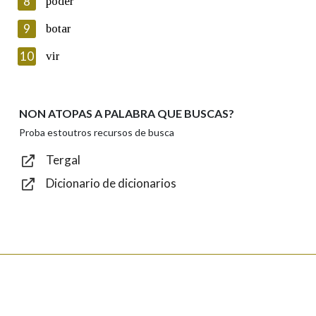
8
poder
Lin e acepto as condicións da política de
privacidade
9
botar
Introduce o código que aparece na imaxe:
10
vir
NON ATOPAS A PALABRA QUE BUSCAS?
Texto de verificación
Proba estoutros recursos de busca
Tergal
Dicionario de dicionarios
Enviar