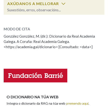
AXÚDANOS A MELLORAR
Suxestións, erros, observacións...
Na fraseoloxía
ano
SOBRE A PALABRA:
MODO DE CITA
ESCOLLE UNHA OPCIÓN:
OUTRAS OPCIÓNS DE BUSCA
González González, M. (dir.): Dicionario da Real Academia
Galega. A Coruña: Real Academia Galega.
Observación
Hai un erro na palabra
Marcas gramaticais
<https://academia.gal/dicionario> [Consultado: <data>]
Propoño mellorar a definición
Actualización
Falta unha voz
Pertence a
Nome
LIMPAR
BUSCA
Apelidos
O DICIONARIO NA TÚA WEB
Integra o dicionario da RAG na túa web
premendo aquí
.