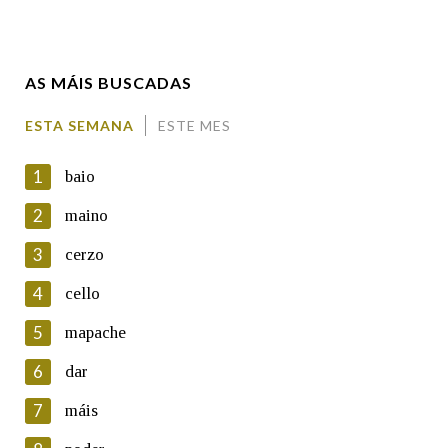
Enderezo electrónico
AS MÁIS BUSCADAS
Comentario
ESTA SEMANA
ESTE MES
1
baio
2
maino
3
cerzo
En cumprimento da normativa vixente en materia de
Protección de Datos de Carácter Persoal, a Real Academia
4
cello
Galega informa a aqueles usuarios que faciliten o seu correo
electrónico, así como calquera outra información de carácter
5
mapache
persoal, que estes datos serán obxecto de tratamento
automatizado de carácter confidencial e incorporados aos seus
6
dar
ficheiros informáticos. Así mesmo, os usuarios poderán exercer o
seu dereito de acceso, rectificación, oposición e cancelación dos
7
máis
seus datos poñéndose en contacto connosco.