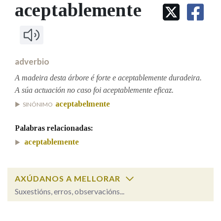
IDENTIDADE CORPORATIVA
aceptablemente
Facebook
Twitter
Youtube
Instagram
Bluesky
BUSCAR NOS LEMAS
FIGURAS HOMENAXEADAS
MARCIAL DEL ADALID
HISTORIA
Comeza por
CASA-MUSEO EMILIA PARDO
BAZÁN
60 ANOS DLG
PRIMAVERA DAS LETRAS
adverbio
Remata por
PORTAL DAS PALABRAS
A madeira desta árbore é forte e aceptablemente duradeira.
A súa actuación no caso foi aceptablemente eficaz.
aceptabelmente
SINÓNIMO
Contén
Palabras relacionadas:
aceptablemente
BUSCAR NO CONTIDO
Nas definicións
AXÚDANOS A MELLORAR
Suxestións, erros, observacións...
Nos exemplos
aceptablemente
SOBRE A PALABRA: