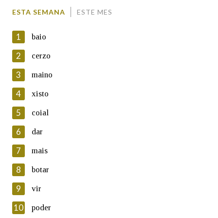
Comentario
ESTA SEMANA
ESTE MES
1
baio
2
cerzo
3
maino
En cumprimento da normativa vixente en materia de
Protección de Datos de Carácter Persoal, a Real Academia
4
xisto
Galega informa a aqueles usuarios que faciliten o seu correo
electrónico, así como calquera outra información de carácter
5
coial
persoal, que estes datos serán obxecto de tratamento
automatizado de carácter confidencial e incorporados aos seus
6
dar
ficheiros informáticos. Así mesmo, os usuarios poderán exercer o
seu dereito de acceso, rectificación, oposición e cancelación dos
7
mais
seus datos poñéndose en contacto connosco.
8
botar
Lin e acepto as condicións da política de
privacidade
9
vir
Introduce o código que aparece na imaxe:
10
poder