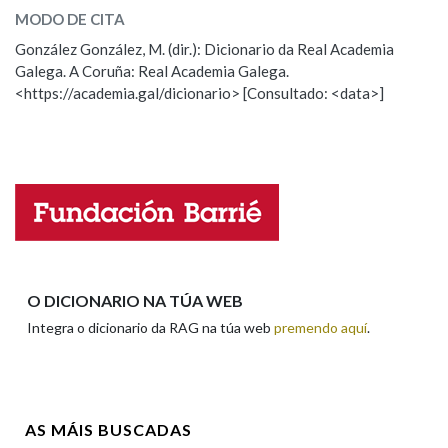
MODO DE CITA
ESCOLLE UNHA OPCIÓN:
González González, M. (dir.): Dicionario da Real Academia
Na fraseoloxía
Galega. A Coruña: Real Academia Galega.
Observación
Hai un erro na palabra
<https://academia.gal/dicionario> [Consultado: <data>]
Propoño mellorar a definición
Actualización
OUTRAS OPCIÓNS DE BUSCA
Falta unha voz
Marcas gramaticais
Nome
Pertence a
Apelidos
O DICIONARIO NA TÚA WEB
Integra o dicionario da RAG na túa web
premendo aquí
.
LIMPAR
BUSCA
Enderezo electrónico
AS MÁIS BUSCADAS