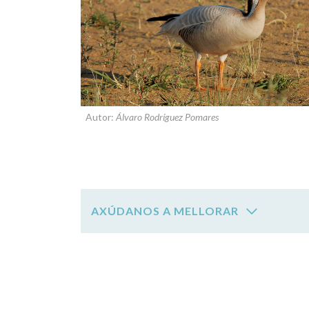
Autor:
Álvaro Rodríguez Pomares
AXÚDANOS A MELLORAR
SOBRE A AVE:
ganso de cabeza listada
ESCOLLE UNHA OPCIÓN: