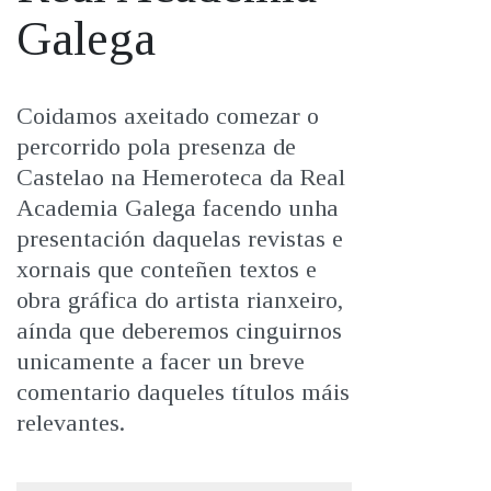
IDENTIDADE CORPORATIVA
Facebook
Twitter
Youtube
Instagram
Bluesky
Galega
FIGURAS HOMENAXEADAS
MARCIAL DEL ADALID
HISTORIA
CASA-MUSEO EMILIA PARDO
BAZÁN
60 ANOS DLG
07/01/2025
Coidamos axeitado comezar o
PRIMAVERA DAS LETRAS
percorrido pola presenza de
PORTAL DAS PALABRAS
Castelao na Hemeroteca da Real
Academia Galega facendo unha
presentación daquelas revistas e
xornais que conteñen textos e
obra gráfica do artista rianxeiro,
aínda que deberemos cinguirnos
unicamente a facer un breve
comentario daqueles títulos máis
relevantes.