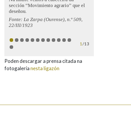
sección “Movimiento agrario” que el
deseñou.
Fonte:
La Zarpa
(Ourense), n.º 509,
22/III/1923
1
/13
Poden descargar a prensa citada na
fotogalería
nesta ligazón