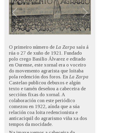
O primeiro número de
La Zarpa
saíu á
rúa o 27 de xuño de 1921. Fundado
polo crego Basilio Álvarez e editado
en Ourense, este xornal era o voceiro
do movemento agrarista que loitaba
pola redención dos foros. En
La Zarpa
Castelao publicou debuxos e algún
texto e tamén deseñou a cabeceira de
seccións fixas do xornal. A
colaboración con este periódico
comezou en 1922, aínda que a súa
relación coa loita redencionista e
anticaciquil do agrarismo viña xa dos
tempos da mocidade.
Na imaxe vemos a cabeceira da