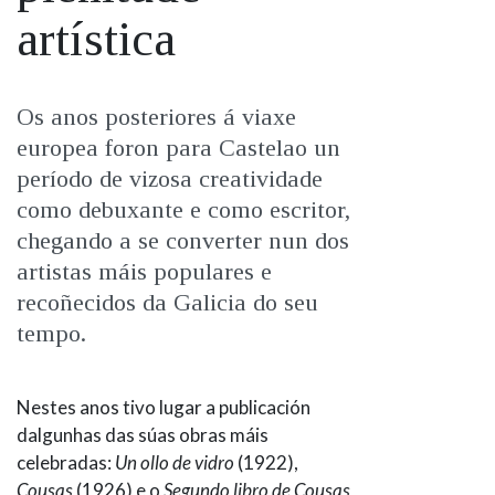
IDENTIDADE CORPORATIVA
Facebook
Twitter
Youtube
Instagram
Bluesky
artística
FIGURAS HOMENAXEADAS
MARCIAL DEL ADALID
HISTORIA
CASA-MUSEO EMILIA PARDO
BAZÁN
60 ANOS DLG
26/06/2025
Os anos posteriores á viaxe
PRIMAVERA DAS LETRAS
europea foron para Castelao un
PORTAL DAS PALABRAS
período de vizosa creatividade
como debuxante e como escritor,
chegando a se converter nun dos
artistas máis populares e
recoñecidos da Galicia do seu
tempo.
Nestes anos tivo lugar a publicación
dalgunhas das súas obras máis
celebradas:
Un ollo de vidro
(1922),
Cousas
(1926) e o
Segundo libro de Cousas