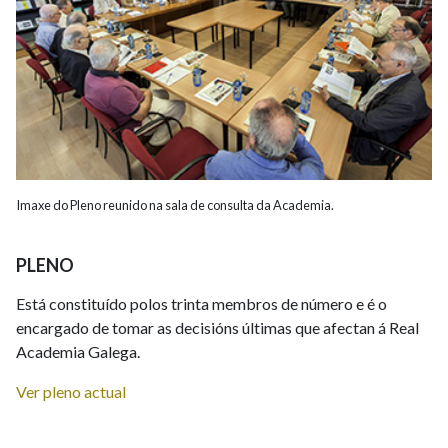
IDENTIDADE CORPORATIVA
Facebook
Twitter
Youtube
Instagram
Bluesky
FIGURAS HOMENAXEADAS
MARCIAL DEL ADALID
HISTORIA
CASA-MUSEO EMILIA PARDO
BAZÁN
60 ANOS DLG
PRIMAVERA DAS LETRAS
PORTAL DAS PALABRAS
Imaxe do Pleno reunido na sala de consulta da Academia.
PLENO
Está constituído polos trinta membros de número e é o
encargado de tomar as decisións últimas que afectan á Real
Academia Galega.
Ver pleno actual