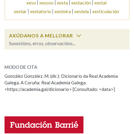
xeso
xesoso
xesta
xestación
xestal
xestar
xestatorio
xesteira
xestela
xesticulación
Na fraseoloxía
AXÚDANOS A MELLORAR
Suxestións, erros, observacións...
OUTRAS OPCIÓNS DE BUSCA
xestante
Marcas gramaticais
SOBRE A PALABRA:
MODO DE CITA
ESCOLLE UNHA OPCIÓN:
González González, M. (dir.): Dicionario da Real Academia
Pertence a
Galega. A Coruña: Real Academia Galega.
Observación
Hai un erro na palabra
<https://academia.gal/dicionario> [Consultado: <data>]
Propoño mellorar a definición
Actualización
LIMPAR
BUSCA
Falta unha voz
Nome