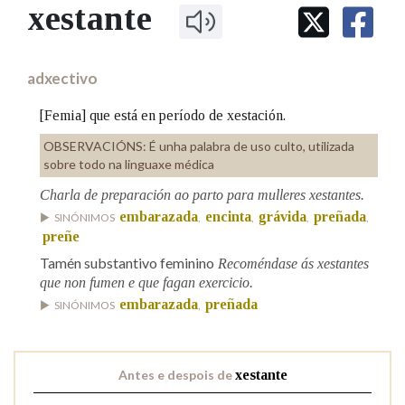
IDENTIDADE CORPORATIVA
xestante
Facebook
Twitter
Youtube
Instagram
Bluesky
BUSCAR NOS LEMAS
FIGURAS HOMENAXEADAS
MARCIAL DEL ADALID
HISTORIA
Comeza por
CASA-MUSEO EMILIA PARDO
adxectivo
BAZÁN
60 ANOS DLG
PRIMAVERA DAS LETRAS
[Femia] que está en período de xestación.
Remata por
PORTAL DAS PALABRAS
OBSERVACIÓNS:
É unha palabra de uso culto, utilizada
sobre todo na linguaxe médica
Charla de preparación ao parto para mulleres xestantes.
Contén
embarazada
encinta
grávida
preñada
SINÓNIMOS
,
,
,
,
preñe
Tamén substantivo feminino
Recoméndase ás xestantes
BUSCAR NO CONTIDO
que non fumen e que fagan exercicio.
embarazada
preñada
SINÓNIMOS
,
Nas definicións
Antes e despois de
xestante
Nos exemplos