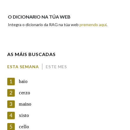
Apelidos
O DICIONARIO NA TÚA WEB
Integra o dicionario da RAG na túa web
premendo aquí
.
Enderezo electrónico
AS MÁIS BUSCADAS
Comentario
ESTA SEMANA
ESTE MES
1
baio
2
cerzo
3
maino
En cumprimento da normativa vixente en materia de
Protección de Datos de Carácter Persoal, a Real Academia
4
xisto
Galega informa a aqueles usuarios que faciliten o seu correo
electrónico, así como calquera outra información de carácter
5
cello
persoal, que estes datos serán obxecto de tratamento