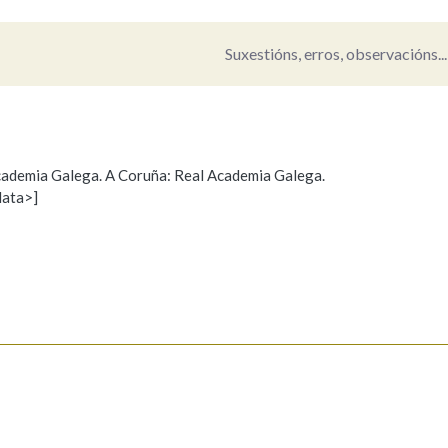
Suxestións, erros, observacións...
 Academia Galega. A Coruña: Real Academia Galega.
data>]
Propoño mellorar a definición
Actualización
s