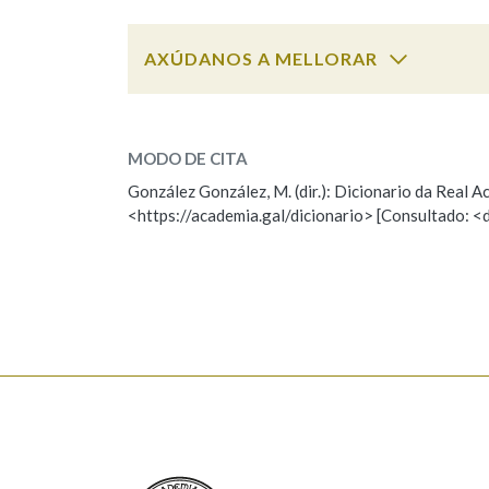
AXÚDANOS A MELLORAR
Cal é a palabra?
xesta
(arbusto ou vasoira)
MODO DE CITA
González González, M. (dir.): Dicionario da Real
xesta
(feito)
<https://academia.gal/dicionario> [Consultado: <
ESCOLLE UNHA OPCIÓN:
Observación
Hai un erro na palabra
Falta unha voz
Nome
Apelido
Real Academia Galega