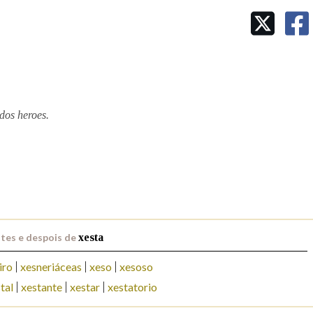
Pertence a
AXUDA NA BUSCA
LIMPAR
BUSCA
dos heroes.
tes e despois de
xesta
iro
xesneriáceas
xeso
xesoso
tal
xestante
xestar
xestatorio