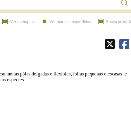
Ver exemplos
Ver marcas expandidas
Busca prediti
BUSCAR NO CONTIDO
Nas definicións
on moitas pólas delgadas e flexibles, follas pequenas e escasas, e
ias especies.
Nos exemplos
Na fraseoloxía