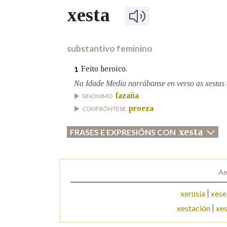
xesta
Marcas gramaticais
substantivo feminino
Feito heroico.
1
Na Idade Media narrábanse en verso as xestas 
fazaña
SINÓNIMO
proeza
CONFRÓNTESE
xesta
FRASES E EXPRESIÓNS CON
An
xerusia
xese
xestación
xes