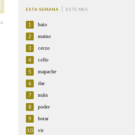
ESTA SEMANA
ESTE MES
va
1
baio
2
maino
3
cerzo
4
cello
5
mapache
6
dar
7
máis
8
poder
9
botar
10
vir