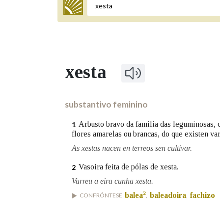
Termo a buscar
xesta
BUSCAR NOS LEMAS
Comeza por
substantivo feminino
Arbusto bravo da familia das leguminosas, c
1
flores amarelas ou brancas, do que existen var
Remata por
As xestas nacen en terreos sen cultivar.
Vasoira feita de pólas de xesta.
2
Contén
Varreu a eira cunha xesta.
2
balea
baleadoira
fachizo
CONFRÓNTESE
,
,
OUTRAS OPCIÓNS DE BUSCA