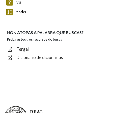
9
vir
Introduce o código que aparece na imaxe:
10
poder
NON ATOPAS A PALABRA QUE BUSCAS?
Texto de verificación
Proba estoutros recursos de busca
Tergal
Dicionario de dicionarios
Enviar
Real Academia Galega