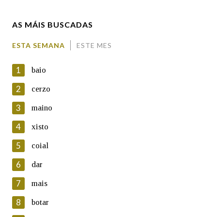
AS MÁIS BUSCADAS
Comentario
ESTA SEMANA
ESTE MES
1
baio
2
cerzo
3
maino
En cumprimento da normativa vixente en materia de
Protección de Datos de Carácter Persoal, a Real Academia
4
xisto
Galega informa a aqueles usuarios que faciliten o seu correo
electrónico, así como calquera outra información de carácter
5
coial
persoal, que estes datos serán obxecto de tratamento
automatizado de carácter confidencial e incorporados aos seus
6
dar
ficheiros informáticos. Así mesmo, os usuarios poderán exercer o
seu dereito de acceso, rectificación, oposición e cancelación dos
7
mais
seus datos poñéndose en contacto connosco.
8
botar
Lin e acepto as condicións da política de
privacidade