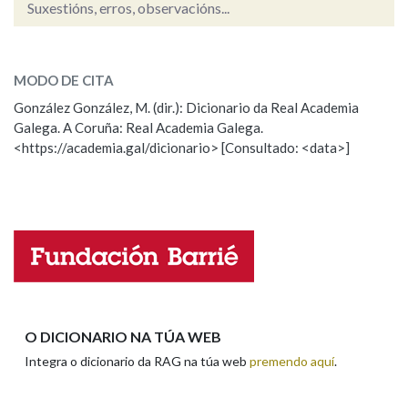
Suxestións, erros, observacións...
xatoada
SOBRE A PALABRA:
Na fraseoloxía
MODO DE CITA
ESCOLLE UNHA OPCIÓN:
González González, M. (dir.): Dicionario da Real Academia
Galega. A Coruña: Real Academia Galega.
Observación
Hai un erro na palabra
OUTRAS OPCIÓNS DE BUSCA
<https://academia.gal/dicionario> [Consultado: <data>]
Propoño mellorar a definición
Actualización
Marcas gramaticais
Falta unha voz
Pertence a
Nome
LIMPAR
BUSCA
Apelidos
O DICIONARIO NA TÚA WEB
Integra o dicionario da RAG na túa web
premendo aquí
.
Enderezo electrónico