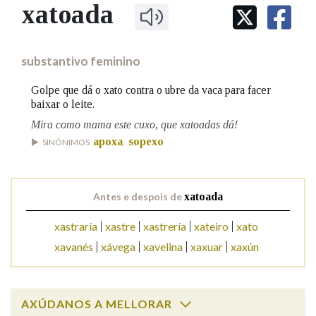
IDENTIDADE CORPORATIVA
xatoada
Facebook
Twitter
Youtube
Instagram
Bluesky
BUSCAR NOS LEMAS
FIGURAS HOMENAXEADAS
MARCIAL DEL ADALID
HISTORIA
Comeza por
CASA-MUSEO EMILIA PARDO
substantivo feminino
BAZÁN
60 ANOS DLG
PRIMAVERA DAS LETRAS
Golpe que dá o xato contra o ubre da vaca para facer
Remata por
baixar o leite.
PORTAL DAS PALABRAS
Mira como mama este cuxo, que xatoadas dá!
apoxa
sopexo
SINÓNIMOS
,
Contén
Antes e despois de
xatoada
BUSCAR NO CONTIDO
xastraría
xastre
xastrería
xateiro
xato
xavanés
xávega
xavelina
xaxuar
xaxún
Nas definicións
Nos exemplos
AXÚDANOS A MELLORAR