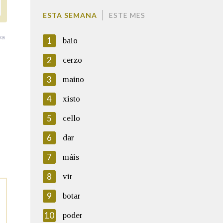
ESTA SEMANA
ESTE MES
va
1
baio
2
cerzo
3
maino
4
xisto
5
cello
6
dar
7
máis
8
vir
9
botar
10
poder