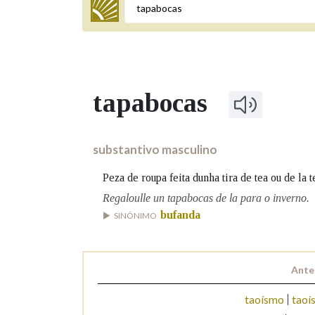
Termo a buscar
tapabocas
BUSCAR NOS LEMAS
Comeza por
substantivo masculino
Peza de roupa feita dunha tira de tea ou de la 
Remata por
Regaloulle un tapabocas de la para o inverno.
bufanda
SINÓNIMO
Contén
Ante
taoísmo
taoí
OUTRAS OPCIÓNS DE BUSCA