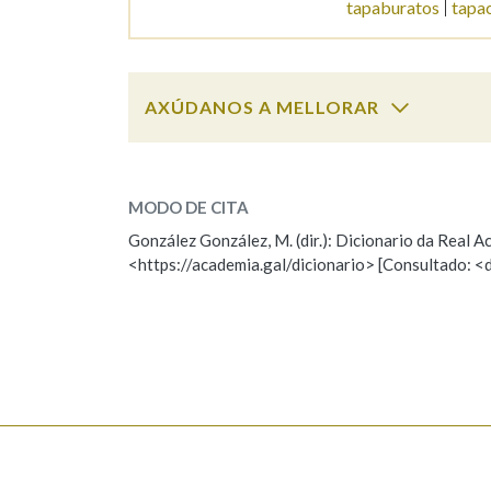
tapaburatos
tapa
Marcas gramaticais
AXÚDANOS A MELLORAR
tapabocas
SOBRE A PALABRA:
MODO DE CITA
ESCOLLE UNHA OPCIÓN:
González González, M. (dir.): Dicionario da Real
<https://academia.gal/dicionario> [Consultado: <
Observación
Hai un erro na palabra
Falta unha voz
Nome
Apelido
Enderezo electrónico