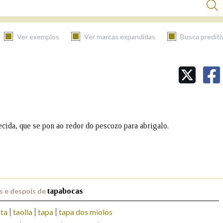
Ver exemplos
Ver marcas expandidas
Busca prediti
BUSCAR NO CONTIDO
Nas definicións
tecida, que se pon ao redor do pescozo para abrigalo.
Nos exemplos
Na fraseoloxía
s e despois de
tapabocas
sta
taolla
tapa
tapa dos miolos