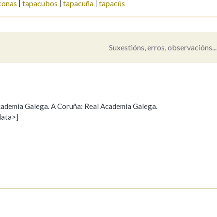
conas
tapacubos
tapacuña
tapacús
Pertence a
Suxestións, erros, observacións...
AXUDA NA BUSCA
LIMPAR
BUSCA
 Academia Galega. A Coruña: Real Academia Galega.
data>]
Propoño mellorar a definición
Actualización
s