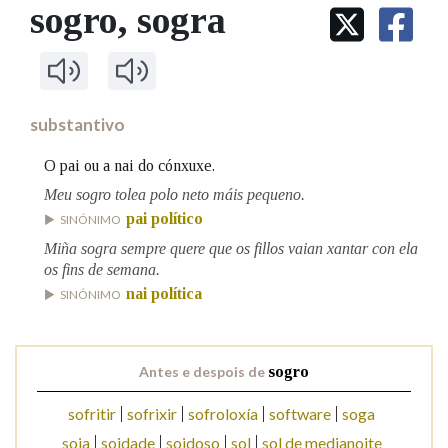
IDENTIDADE CORPORATIVA
sogro
, sogra
Facebook
Twitter
Youtube
Instagram
Bluesky
BUSCAR NOS LEMAS
FIGURAS HOMENAXEADAS
MARCIAL DEL ADALID
HISTORIA
Comeza por
CASA-MUSEO EMILIA PARDO
BAZÁN
60 ANOS DLG
PRIMAVERA DAS LETRAS
substantivo
Remata por
PORTAL DAS PALABRAS
O pai ou a nai do cónxuxe.
Meu sogro tolea polo neto máis pequeno.
pai político
Contén
SINÓNIMO
Miña sogra sempre quere que os fillos vaian xantar con ela
os fins de semana.
nai política
SINÓNIMO
BUSCAR NO CONTIDO
Nas definicións
Antes e despois de
sogro
sofritir
sofrixir
sofroloxía
software
soga
Nos exemplos
soia
soidade
soidoso
sol
sol de medianoite