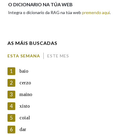
Apelidos
O DICIONARIO NA TÚA WEB
Integra o dicionario da RAG na túa web
premendo aquí
.
Enderezo electrónico
AS MÁIS BUSCADAS
Comentario
ESTA SEMANA
ESTE MES
1
baio
2
cerzo
3
maino
En cumprimento da normativa vixente en materia de
Protección de Datos de Carácter Persoal, a Real Academia
4
xisto
Galega informa a aqueles usuarios que faciliten o seu correo
electrónico, así como calquera outra información de carácter
5
coial
persoal, que estes datos serán obxecto de tratamento
automatizado de carácter confidencial e incorporados aos seus
6
dar
ficheiros informáticos. Así mesmo, os usuarios poderán exercer o