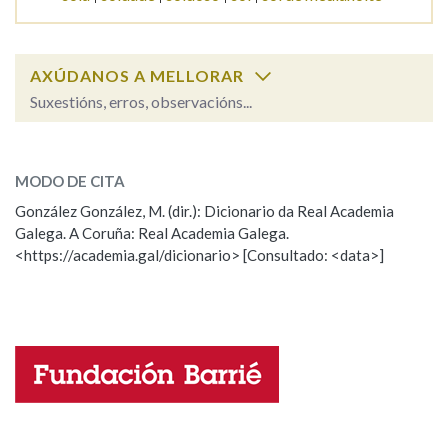
Na fraseoloxía
AXÚDANOS A MELLORAR
Suxestións, erros, observacións...
sogro
OUTRAS OPCIÓNS DE BUSCA
SOBRE A PALABRA:
MODO DE CITA
Marcas gramaticais
ESCOLLE UNHA OPCIÓN:
González González, M. (dir.): Dicionario da Real Academia
Galega. A Coruña: Real Academia Galega.
Observación
Hai un erro na palabra
<https://academia.gal/dicionario> [Consultado: <data>]
Pertence a
Propoño mellorar a definición
Actualización
Falta unha voz
LIMPAR
BUSCA
Nome