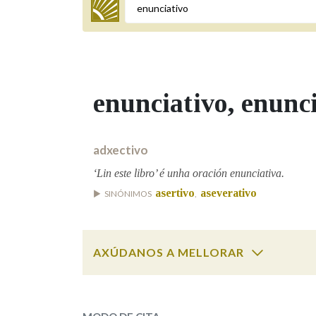
Termo a buscar
enunciativo
, enunc
BUSCAR NOS LEMAS
Comeza por
adxectivo
‘Lin este libro’ é unha oración enunciativa.
asertivo
aseverativo
SINÓNIMOS
,
Remata por
AXÚDANOS A MELLORAR
Contén
enunciativo
SOBRE A PALABRA:
OUTRAS OPCIÓNS DE BUSCA