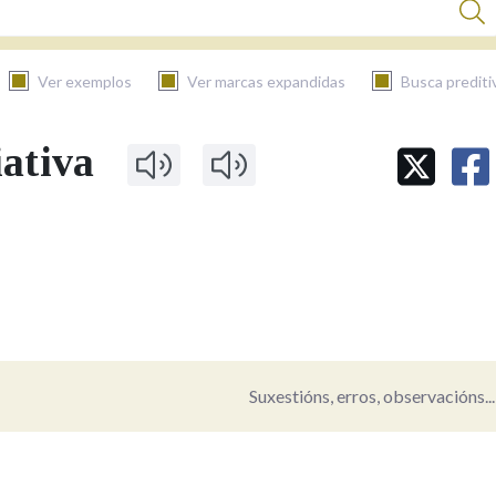
Ver exemplos
Ver marcas expandidas
Busca prediti
iativa
BUSCAR NO CONTIDO
Nas definicións
Nos exemplos
Suxestións, erros, observacións...
Na fraseoloxía