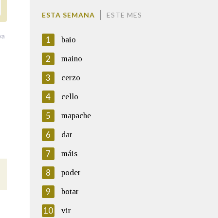
ESTA SEMANA
ESTE MES
va
1
baio
2
maino
3
cerzo
4
cello
5
mapache
6
dar
7
máis
8
poder
9
botar
10
vir