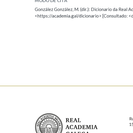
MODO DE CITA
ESCOLLE UNHA OPCIÓN:
González González, M. (dir.): Dicionario da Real
Marcas gramaticais
<https://academia.gal/dicionario> [Consultado: <
Observación
Hai un erro na palabra
Falta unha voz
Nome
Apelido
Enderezo electrónico
Comentario
Real Academia Galega
R
1