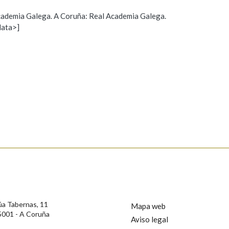
 Academia Galega. A Coruña: Real Academia Galega.
Pertence a
data>]
Propoño mellorar a definición
Actualización
AXUDA NA BUSCA
LIMPAR
BUSCA
s
úa Tabernas, 11
Mapa web
5001 - A Coruña
Aviso legal