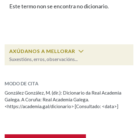
IDENTIDADE CORPORATIVA
Facebook
Twitter
Youtube
Instagram
Bluesky
Este termo non se encontra no dicionario.
BUSCAR NOS LEMAS
FIGURAS HOMENAXEADAS
MARCIAL DEL ADALID
HISTORIA
Comeza por
CASA-MUSEO EMILIA PARDO
BAZÁN
60 ANOS DLG
PRIMAVERA DAS LETRAS
Remata por
PORTAL DAS PALABRAS
AXÚDANOS A MELLORAR
Suxestións, erros, observacións...
Contén
ESCOLLE UNHA OPCIÓN:
MODO DE CITA
Observación
Falta unha voz
González González, M. (dir.): Dicionario da Real Academia
BUSCAR NO CONTIDO
Galega. A Coruña: Real Academia Galega.
Nome
<https://academia.gal/dicionario> [Consultado: <data>]
Nas definicións
Apelidos
Nos exemplos