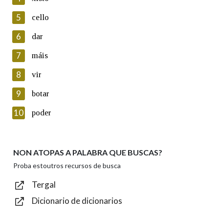
5
Lin e acepto as condicións da política de
cello
privacidade
6
dar
Introduce o código que aparece na imaxe:
7
máis
8
vir
9
botar
Texto de verificación
10
poder
NON ATOPAS A PALABRA QUE BUSCAS?
Enviar
Proba estoutros recursos de busca
Tergal
Dicionario de dicionarios