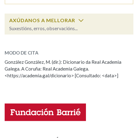
Na fraseoloxía
AXÚDANOS A MELLORAR
Suxestións, erros, observacións...
referendo
SOBRE A PALABRA:
OUTRAS OPCIÓNS DE BUSCA
MODO DE CITA
ESCOLLE UNHA OPCIÓN:
Marcas gramaticais
González González, M. (dir.): Dicionario da Real Academia
Galega. A Coruña: Real Academia Galega.
Observación
Hai un erro na palabra
<https://academia.gal/dicionario> [Consultado: <data>]
Propoño mellorar a definición
Actualización
Pertence a
Falta unha voz
LIMPAR
BUSCA
Nome
Apelidos