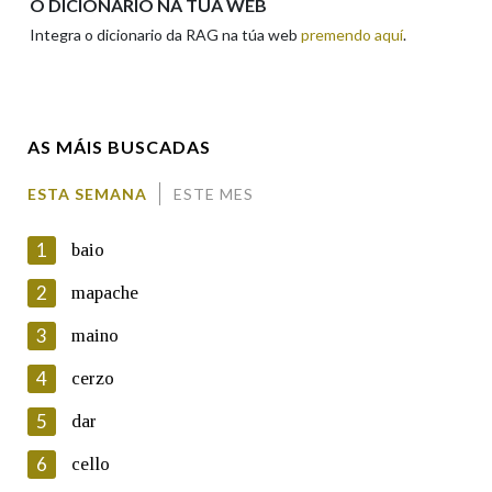
O DICIONARIO NA TÚA WEB
Integra o dicionario da RAG na túa web
premendo aquí
.
Enderezo electrónico
AS MÁIS BUSCADAS
Comentario
ESTA SEMANA
ESTE MES
1
baio
2
mapache
3
maino
En cumprimento da normativa vixente en materia de
Protección de Datos de Carácter Persoal, a Real Academia
4
cerzo
Galega informa a aqueles usuarios que faciliten o seu correo
electrónico, así como calquera outra información de carácter
5
dar
persoal, que estes datos serán obxecto de tratamento
automatizado de carácter confidencial e incorporados aos seus
6
cello
ficheiros informáticos. Así mesmo, os usuarios poderán exercer o