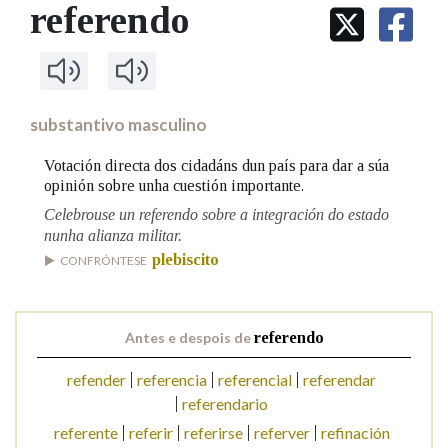
IDENTIDADE CORPORATIVA
referendo
Facebook
Twitter
Youtube
Instagram
Bluesky
BUSCAR NOS LEMAS
FIGURAS HOMENAXEADAS
MARCIAL DEL ADALID
HISTORIA
Comeza por
CASA-MUSEO EMILIA PARDO
BAZÁN
60 ANOS DLG
PRIMAVERA DAS LETRAS
substantivo masculino
Remata por
PORTAL DAS PALABRAS
Votación directa dos cidadáns dun país para dar a súa
opinión sobre unha cuestión importante.
Celebrouse un referendo sobre a integración do estado
Contén
nunha alianza militar.
plebiscito
CONFRÓNTESE
BUSCAR NO CONTIDO
Antes e despois de
referendo
Nas definicións
refender
referencia
referencial
referendar
referendario
Nos exemplos
referente
referir
referirse
referver
refinación