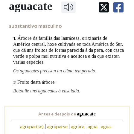
IDENTIDADE CORPORATIVA
aguacate
Facebook
Twitter
Youtube
Instagram
Bluesky
BUSCAR NOS LEMAS
FIGURAS HOMENAXEADAS
MARCIAL DEL ADALID
HISTORIA
Comeza por
CASA-MUSEO EMILIA PARDO
substantivo masculino
BAZÁN
60 ANOS DLG
PRIMAVERA DAS LETRAS
Árbore da familia das lauráceas, orixinaria de
1
Remata por
América central, hoxe cultivada en toda América do Sur,
PORTAL DAS PALABRAS
que dá uns froitos de forma parecida á da pera, con casca
verde e polpa moi nutritiva e aceitosa e da que existen
varias especies.
Contén
Os aguacates precisan un clima temperado.
Froito desta árbore.
2
Botoulle uns aguacates á ensalada.
BUSCAR NO CONTIDO
Nas definicións
Antes e despois de
aguacate
agrupar(se)
agruparse
agrura
agua
agua-
Nos exemplos