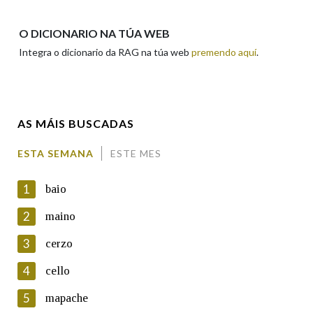
Apelidos
O DICIONARIO NA TÚA WEB
Integra o dicionario da RAG na túa web
premendo aquí
.
Enderezo electrónico
AS MÁIS BUSCADAS
Comentario
ESTA SEMANA
ESTE MES
1
baio
2
maino
3
cerzo
En cumprimento da normativa vixente en materia de
Protección de Datos de Carácter Persoal, a Real Academia
4
cello
Galega informa a aqueles usuarios que faciliten o seu correo
electrónico, así como calquera outra información de carácter
5
mapache
persoal, que estes datos serán obxecto de tratamento