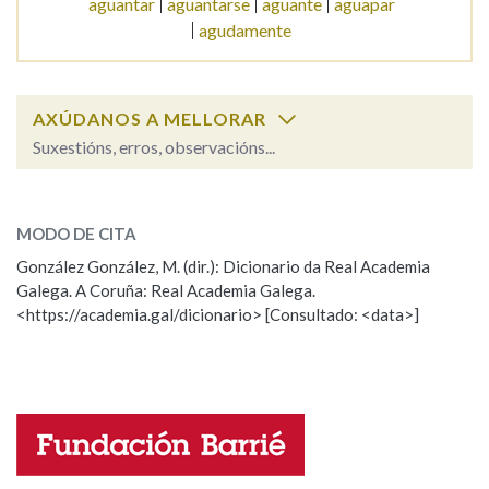
aguantar
aguantarse
aguante
aguapar
agudamente
Na fraseoloxía
AXÚDANOS A MELLORAR
Suxestións, erros, observacións...
OUTRAS OPCIÓNS DE BUSCA
aguacate
SOBRE A PALABRA:
Marcas gramaticais
MODO DE CITA
ESCOLLE UNHA OPCIÓN:
González González, M. (dir.): Dicionario da Real Academia
Pertence a
Galega. A Coruña: Real Academia Galega.
Observación
Hai un erro na palabra
<https://academia.gal/dicionario> [Consultado: <data>]
Propoño mellorar a definición
Actualización
Falta unha voz
LIMPAR
BUSCA
Nome