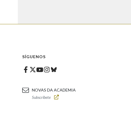
SÍGUENOS
Facebook
Twitter
Instagram
Bluesky
Youtube
NOVAS DA ACADEMIA
Subscríbete