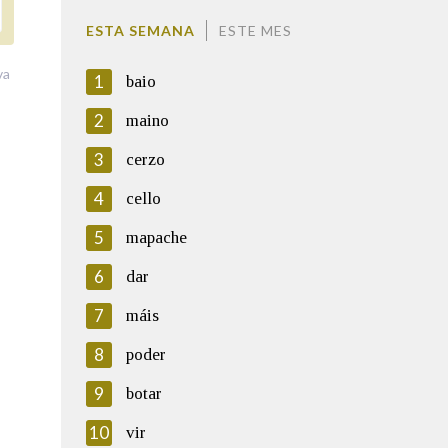
ESTA SEMANA
ESTE MES
va
1
baio
2
maino
3
cerzo
4
cello
5
mapache
6
dar
7
máis
8
poder
9
botar
10
vir