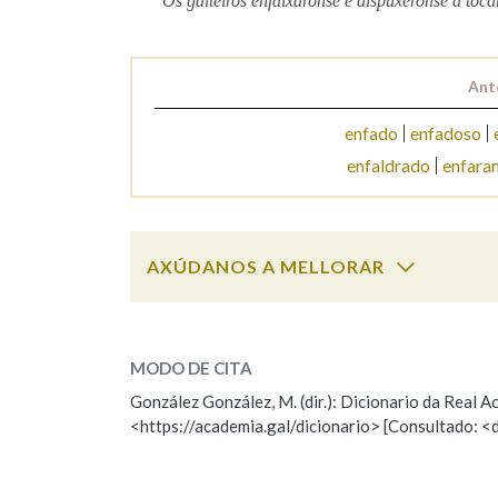
Os gaiteiros enfaixáronse e dispuxéronse a toca
Marcas gramaticais
Ant
enfado
enfadoso
enfaldrado
enfara
AXÚDANOS A MELLORAR
enfaixar
SOBRE A PALABRA:
MODO DE CITA
ESCOLLE UNHA OPCIÓN:
González González, M. (dir.): Dicionario da Real
<https://academia.gal/dicionario> [Consultado: <
Observación
Hai un erro na palabra
Falta unha voz