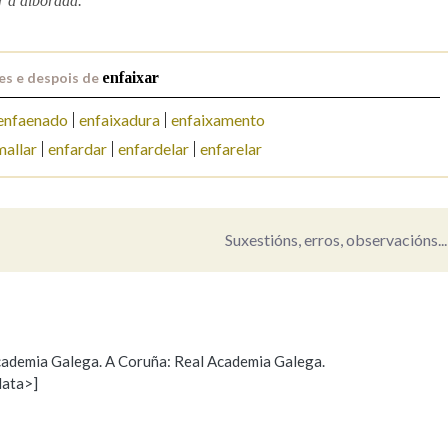
r a alborada.
Pertence a
es e despois de
enfaixar
enfaenado
enfaixadura
enfaixamento
AXUDA NA BUSCA
LIMPAR
BUSCA
mallar
enfardar
enfardelar
enfarelar
Suxestións, erros, observacións...
 Academia Galega. A Coruña: Real Academia Galega.
data>]
Propoño mellorar a definición
Actualización