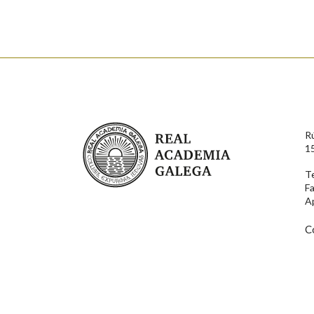
Nome
Apelido
Enderezo electrónico
Real Academia Galega
R
Comentario
1
T
F
A
C
En cumprimento da normativa vixente en materia de P
aqueles usuarios que faciliten o seu correo electrónico
serán obxecto de tratamento automatizado de carácter 
usuarios poderán exercer o seu dereito de acceso, rect
connosco.