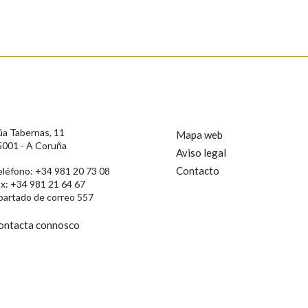
s
úa Tabernas, 11
Mapa web
5001 - A Coruña
Aviso legal
Contacto
eléfono: +34 981 20 73 08
ax: +34 981 21 64 67
partado de correo 557
ontacta connosco
rotección de Datos de Carácter Persoal, a Real Academia Galega informa a
, así como calquera outra información de carácter persoal, que estes datos
confidencial e incorporados aos seus ficheiros informáticos. Así mesmo, os
ificación, oposición e cancelación dos seus datos poñéndose en contacto