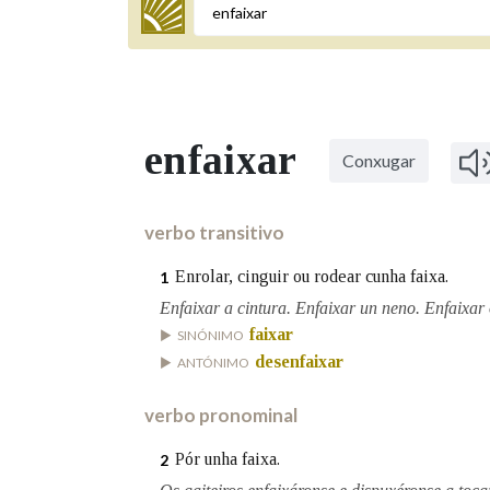
Termo a buscar
enfaixar
Conxugar
BUSCAR NOS LEMAS
Comeza por
verbo transitivo
Enrolar, cinguir ou rodear cunha faixa.
1
Remata por
Enfaixar a cintura. Enfaixar un neno. Enfaixar 
faixar
SINÓNIMO
desenfaixar
ANTÓNIMO
Contén
verbo pronominal
Pór unha faixa.
2
OUTRAS OPCIÓNS DE BUSCA