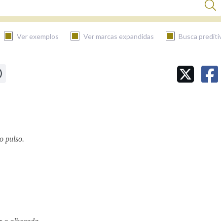
Ver exemplos
Ver marcas expandidas
Busca prediti
BUSCAR NO CONTIDO
Nas definicións
Nos exemplos
o pulso.
Na fraseoloxía