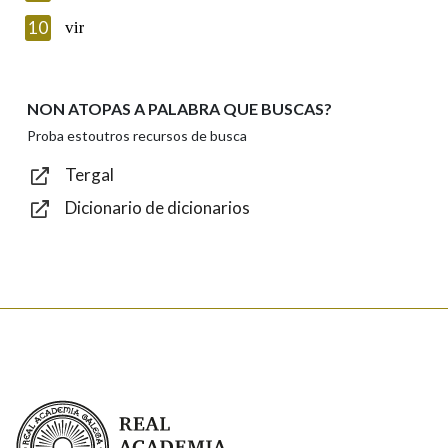
Introduce o código que aparece na imaxe:
10
vir
NON ATOPAS A PALABRA QUE BUSCAS?
Texto de verificación
Proba estoutros recursos de busca
Tergal
Dicionario de dicionarios
Enviar
Real Academia Galega