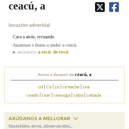
IDENTIDADE CORPORATIVA
ceacú, a
Facebook
Twitter
Youtube
Instagram
Bluesky
BUSCAR NOS LEMAS
FIGURAS HOMENAXEADAS
MARCIAL DEL ADALID
HISTORIA
Comeza por
CASA-MUSEO EMILIA PARDO
locución adverbial
BAZÁN
60 ANOS DLG
PRIMAVERA DAS LETRAS
Cara a atrás, recuando.
Remata por
PORTAL DAS PALABRAS
Asustouse e botou a andar a ceacú.
a recú
de recú
SINÓNIMOS
,
Contén
Antes e despois de
ceacú, a
cd
Ce
ce
ce hache
cea
BUSCAR NO CONTIDO
ceado
cear
ceavoga
ceba
cebada
Nas definicións
AXÚDANOS A MELLORAR
Nos exemplos
Suxestións, erros, observacións...