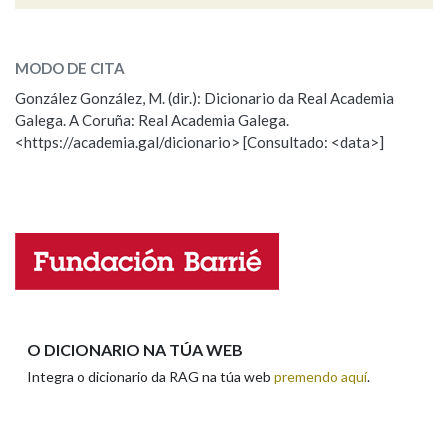
ceacú, a
SOBRE A PALABRA:
Na fraseoloxía
MODO DE CITA
ESCOLLE UNHA OPCIÓN:
González González, M. (dir.): Dicionario da Real Academia
Galega. A Coruña: Real Academia Galega.
Observación
Hai un erro na palabra
<https://academia.gal/dicionario> [Consultado: <data>]
OUTRAS OPCIÓNS DE BUSCA
Propoño mellorar a definición
Actualización
Marcas gramaticais
Falta unha voz
Nome
Pertence a
Apelidos
LIMPAR
BUSCA
O DICIONARIO NA TÚA WEB
Integra o dicionario da RAG na túa web
premendo aquí
.
Enderezo electrónico