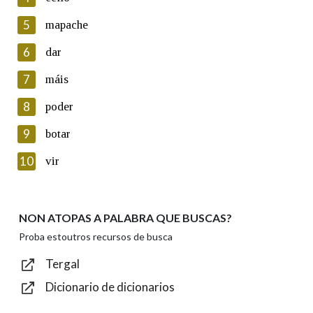
5
Lin e acepto as condicións da política de
mapache
privacidade
6
dar
Introduce o código que aparece na imaxe:
7
máis
8
poder
9
botar
Texto de verificación
10
vir
NON ATOPAS A PALABRA QUE BUSCAS?
Enviar
Proba estoutros recursos de busca
Tergal
Dicionario de dicionarios