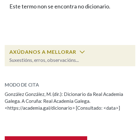
IDENTIDADE CORPORATIVA
Facebook
Twitter
Youtube
Instagram
Bluesky
Este termo non se encontra no dicionario.
BUSCAR NOS LEMAS
FIGURAS HOMENAXEADAS
MARCIAL DEL ADALID
HISTORIA
Comeza por
CASA-MUSEO EMILIA PARDO
BAZÁN
60 ANOS DLG
PRIMAVERA DAS LETRAS
Remata por
PORTAL DAS PALABRAS
AXÚDANOS A MELLORAR
Suxestións, erros, observacións...
Contén
ESCOLLE UNHA OPCIÓN:
MODO DE CITA
Observación
Falta unha voz
González González, M. (dir.): Dicionario da Real Academia
BUSCAR NO CONTIDO
Galega. A Coruña: Real Academia Galega.
Nome
<https://academia.gal/dicionario> [Consultado: <data>]
Nas definicións
Apelidos
Nos exemplos