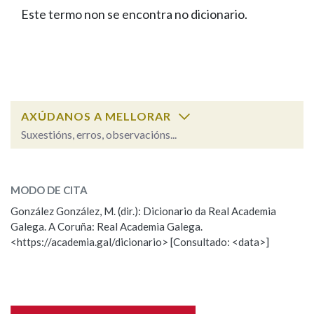
IDENTIDADE CORPORATIVA
Facebook
Twitter
Youtube
Instagram
Bluesky
Este termo non se encontra no dicionario.
BUSCAR NOS LEMAS
FIGURAS HOMENAXEADAS
MARCIAL DEL ADALID
HISTORIA
Comeza por
CASA-MUSEO EMILIA PARDO
BAZÁN
60 ANOS DLG
PRIMAVERA DAS LETRAS
Remata por
PORTAL DAS PALABRAS
AXÚDANOS A MELLORAR
Suxestións, erros, observacións...
Contén
ESCOLLE UNHA OPCIÓN:
MODO DE CITA
Observación
Falta unha voz
González González, M. (dir.): Dicionario da Real Academia
BUSCAR NO CONTIDO
Galega. A Coruña: Real Academia Galega.
Nome
<https://academia.gal/dicionario> [Consultado: <data>]
Nas definicións
Apelidos
Nos exemplos