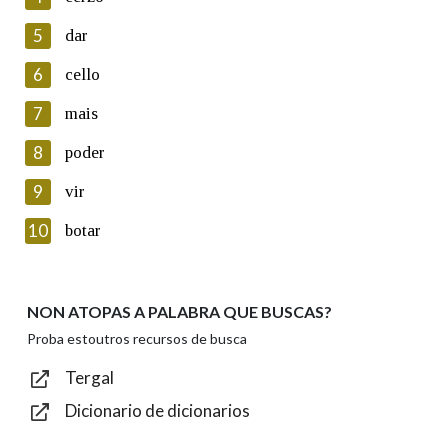
5
Lin e acepto as condicións da política de
dar
privacidade
6
cello
Introduce o código que aparece na imaxe:
7
mais
8
poder
9
vir
Texto de verificación
10
botar
NON ATOPAS A PALABRA QUE BUSCAS?
Enviar
Proba estoutros recursos de busca
Tergal
Dicionario de dicionarios