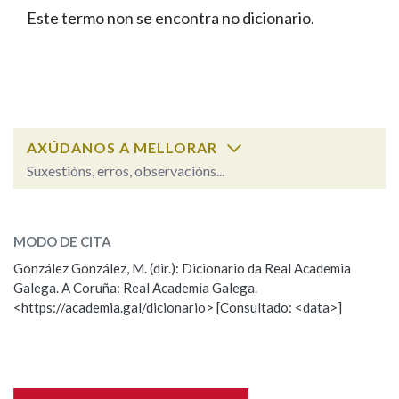
IDENTIDADE CORPORATIVA
Facebook
Twitter
Youtube
Instagram
Bluesky
Este termo non se encontra no dicionario.
BUSCAR NOS LEMAS
FIGURAS HOMENAXEADAS
MARCIAL DEL ADALID
HISTORIA
Comeza por
CASA-MUSEO EMILIA PARDO
BAZÁN
60 ANOS DLG
PRIMAVERA DAS LETRAS
Remata por
PORTAL DAS PALABRAS
AXÚDANOS A MELLORAR
Suxestións, erros, observacións...
Contén
ESCOLLE UNHA OPCIÓN:
MODO DE CITA
Observación
Falta unha voz
González González, M. (dir.): Dicionario da Real Academia
BUSCAR NO CONTIDO
Galega. A Coruña: Real Academia Galega.
Nome
<https://academia.gal/dicionario> [Consultado: <data>]
Nas definicións
Apelidos
Nos exemplos