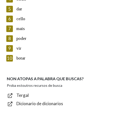
5
Lin e acepto as condicións da política de
dar
privacidade
6
cello
Introduce o código que aparece na imaxe:
7
mais
8
poder
9
vir
Texto de verificación
10
botar
NON ATOPAS A PALABRA QUE BUSCAS?
Enviar
Proba estoutros recursos de busca
Tergal
Dicionario de dicionarios