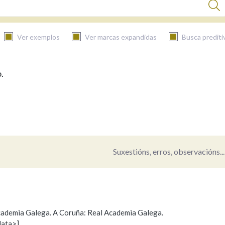
Ver exemplos
Ver marcas expandidas
Busca prediti
.
BUSCAR NO CONTIDO
Nas definicións
Nos exemplos
Suxestións, erros, observacións...
Na fraseoloxía
 Academia Galega. A Coruña: Real Academia Galega.
data>]