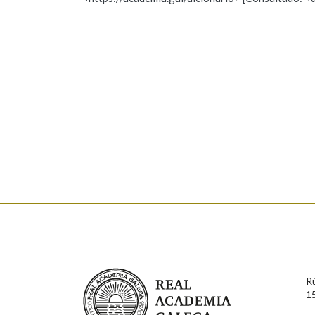
Nome
Apelido
Marcas gramaticais
Enderezo electrónico
Comentario
En cumprimento da normativa vixente en materia de P
aqueles usuarios que faciliten o seu correo electrónico
serán obxecto de tratamento automatizado de carácter 
Real Academia Galega
usuarios poderán exercer o seu dereito de acceso, rect
R
connosco.
1
Lin e acepto as condicións da política de 