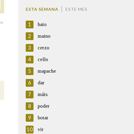
ESTA SEMANA
ESTE MES
va
1
baio
2
maino
3
cerzo
4
cello
5
mapache
6
dar
7
máis
8
poder
9
botar
10
vir