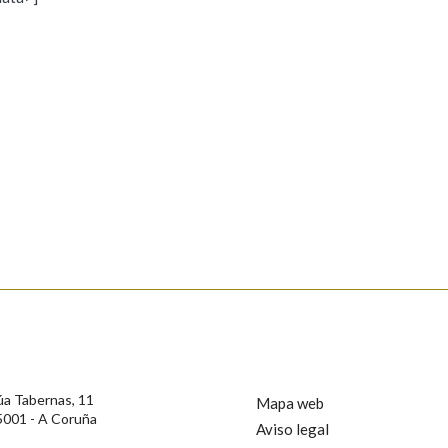
s
Pertence a
AXUDA NA BUSCA
LIMPAR
BUSCA
rotección de Datos de Carácter Persoal, a Real Academia Galega informa a
, así como calquera outra información de carácter persoal, que estes datos
confidencial e incorporados aos seus ficheiros informáticos. Así mesmo, os
ificación, oposición e cancelación dos seus datos poñéndose en contacto
úa Tabernas, 11
Mapa web
5001 - A Coruña
Aviso legal
privacidade