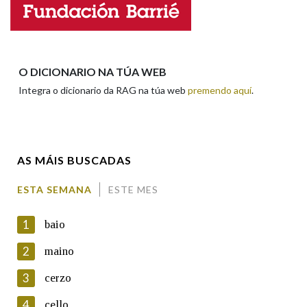
Enderezo electrónico
Na fraseoloxía
O DICIONARIO NA TÚA WEB
Integra o dicionario da RAG na túa web
premendo aquí
.
Comentario
OUTRAS OPCIÓNS DE BUSCA
Marcas gramaticais
AS MÁIS BUSCADAS
Pertence a
ESTA SEMANA
ESTE MES
En cumprimento da normativa vixente en materia de
Protección de Datos de Carácter Persoal, a Real Academia
1
baio
Galega informa a aqueles usuarios que faciliten o seu correo
LIMPAR
BUSCA
electrónico, así como calquera outra información de carácter
2
maino
persoal, que estes datos serán obxecto de tratamento
automatizado de carácter confidencial e incorporados aos seus
3
cerzo
ficheiros informáticos. Así mesmo, os usuarios poderán exercer o
seu dereito de acceso, rectificación, oposición e cancelación dos
4
cello
seus datos poñéndose en contacto connosco.