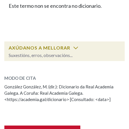
IDENTIDADE CORPORATIVA
Facebook
Twitter
Youtube
Instagram
Bluesky
Este termo non se encontra no dicionario.
BUSCAR NOS LEMAS
FIGURAS HOMENAXEADAS
MARCIAL DEL ADALID
HISTORIA
Comeza por
CASA-MUSEO EMILIA PARDO
BAZÁN
60 ANOS DLG
PRIMAVERA DAS LETRAS
Remata por
PORTAL DAS PALABRAS
AXÚDANOS A MELLORAR
Suxestións, erros, observacións...
Contén
ESCOLLE UNHA OPCIÓN:
MODO DE CITA
Observación
Falta unha voz
González González, M. (dir.): Dicionario da Real Academia
BUSCAR NO CONTIDO
Galega. A Coruña: Real Academia Galega.
Nome
<https://academia.gal/dicionario> [Consultado: <data>]
Nas definicións
Apelidos
Nos exemplos