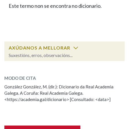
IDENTIDADE CORPORATIVA
Facebook
Twitter
Youtube
Instagram
Bluesky
Este termo non se encontra no dicionario.
BUSCAR NOS LEMAS
FIGURAS HOMENAXEADAS
MARCIAL DEL ADALID
HISTORIA
Comeza por
CASA-MUSEO EMILIA PARDO
BAZÁN
60 ANOS DLG
PRIMAVERA DAS LETRAS
Remata por
PORTAL DAS PALABRAS
AXÚDANOS A MELLORAR
Suxestións, erros, observacións...
Contén
ESCOLLE UNHA OPCIÓN:
MODO DE CITA
Observación
Falta unha voz
González González, M. (dir.): Dicionario da Real Academia
BUSCAR NO CONTIDO
Galega. A Coruña: Real Academia Galega.
Nome
<https://academia.gal/dicionario> [Consultado: <data>]
Nas definicións
Apelidos
Nos exemplos