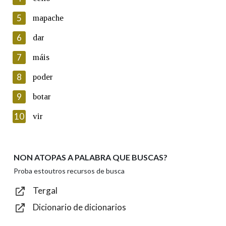
5
Lin e acepto as condicións da política de
mapache
privacidade
6
dar
Introduce o código que aparece na imaxe:
7
máis
8
poder
9
botar
Texto de verificación
10
vir
NON ATOPAS A PALABRA QUE BUSCAS?
Enviar
Proba estoutros recursos de busca
Tergal
Dicionario de dicionarios