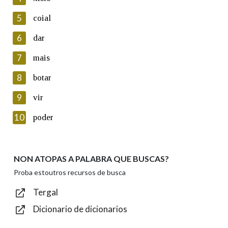
5
Lin e acepto as condicións da política de
coial
privacidade
6
dar
Introduce o código que aparece na imaxe:
7
mais
8
botar
9
vir
Texto de verificación
10
poder
NON ATOPAS A PALABRA QUE BUSCAS?
Enviar
Proba estoutros recursos de busca
Tergal
Dicionario de dicionarios