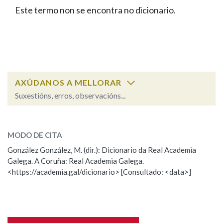
IDENTIDADE CORPORATIVA
Facebook
Twitter
Youtube
Instagram
Bluesky
Este termo non se encontra no dicionario.
BUSCAR NOS LEMAS
FIGURAS HOMENAXEADAS
MARCIAL DEL ADALID
HISTORIA
Comeza por
CASA-MUSEO EMILIA PARDO
BAZÁN
60 ANOS DLG
PRIMAVERA DAS LETRAS
Remata por
PORTAL DAS PALABRAS
AXÚDANOS A MELLORAR
Suxestións, erros, observacións...
Contén
ESCOLLE UNHA OPCIÓN:
MODO DE CITA
Observación
Falta unha voz
González González, M. (dir.): Dicionario da Real Academia
BUSCAR NO CONTIDO
Galega. A Coruña: Real Academia Galega.
Nome
<https://academia.gal/dicionario> [Consultado: <data>]
Nas definicións
Apelidos
Nos exemplos