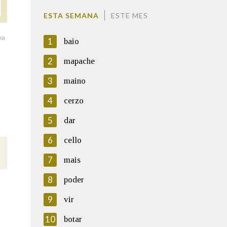
ESTA SEMANA
ESTE MES
va
1
baio
2
mapache
3
maino
4
cerzo
5
dar
6
cello
7
mais
8
poder
9
vir
10
botar