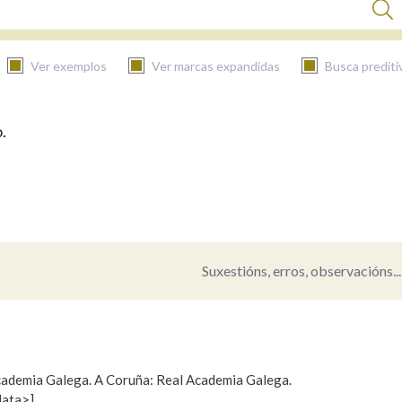
Ver exemplos
Ver marcas expandidas
Busca prediti
.
BUSCAR NO CONTIDO
Nas definicións
Nos exemplos
Suxestións, erros, observacións...
Na fraseoloxía
 Academia Galega. A Coruña: Real Academia Galega.
data>]