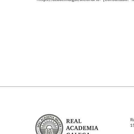
Nome
Apelido
Marcas gramaticais
Enderezo electrónico
Comentario
En cumprimento da normativa vixente en materia de P
aqueles usuarios que faciliten o seu correo electrónico
serán obxecto de tratamento automatizado de carácter 
Real Academia Galega
usuarios poderán exercer o seu dereito de acceso, rect
R
connosco.
1
Lin e acepto as condicións da política de 