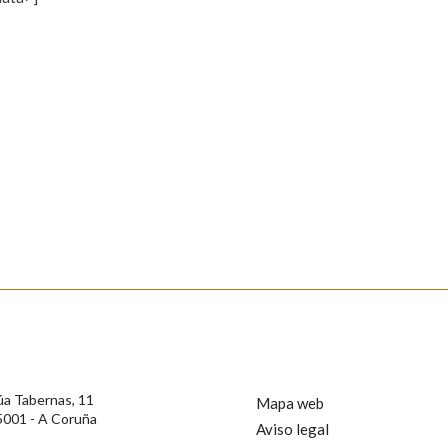
s
Pertence a
AXUDA NA BUSCA
LIMPAR
BUSCA
rotección de Datos de Carácter Persoal, a Real Academia Galega informa a
, así como calquera outra información de carácter persoal, que estes datos
confidencial e incorporados aos seus ficheiros informáticos. Así mesmo, os
ificación, oposición e cancelación dos seus datos poñéndose en contacto
úa Tabernas, 11
Mapa web
5001 - A Coruña
Aviso legal
privacidade