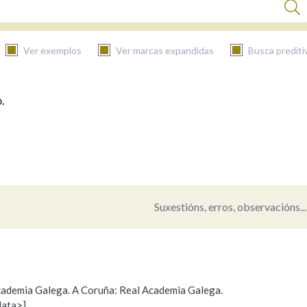
Ver exemplos
Ver marcas expandidas
Busca prediti
.
BUSCAR NO CONTIDO
Nas definicións
Nos exemplos
Suxestións, erros, observacións...
Na fraseoloxía
 Academia Galega. A Coruña: Real Academia Galega.
data>]