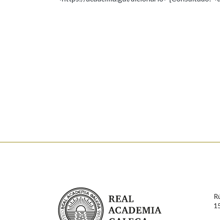
Nome
Apelido
Marcas gramaticais
Enderezo electrónico
Comentario
En cumprimento da normativa vixente en materia de P
aqueles usuarios que faciliten o seu correo electrónico
serán obxecto de tratamento automatizado de carácter 
Real Academia Galega
usuarios poderán exercer o seu dereito de acceso, rect
R
connosco.
1
Lin e acepto as condicións da política de 