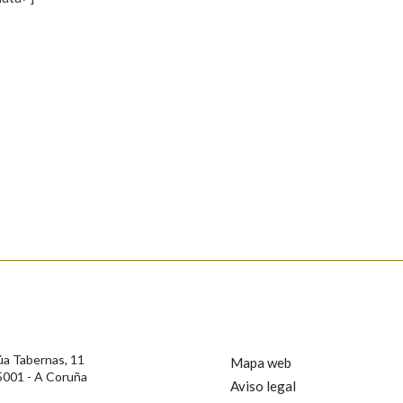
s
Pertence a
AXUDA NA BUSCA
LIMPAR
BUSCA
rotección de Datos de Carácter Persoal, a Real Academia Galega informa a
, así como calquera outra información de carácter persoal, que estes datos
confidencial e incorporados aos seus ficheiros informáticos. Así mesmo, os
ificación, oposición e cancelación dos seus datos poñéndose en contacto
úa Tabernas, 11
Mapa web
5001 - A Coruña
Aviso legal
privacidade