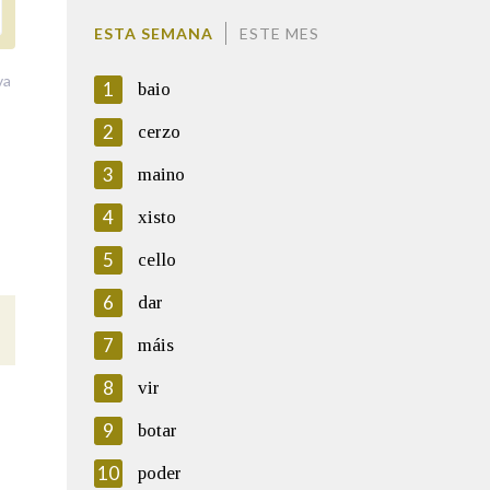
ESTA SEMANA
ESTE MES
va
1
baio
2
cerzo
3
maino
4
xisto
5
cello
6
dar
7
máis
8
vir
9
botar
10
poder