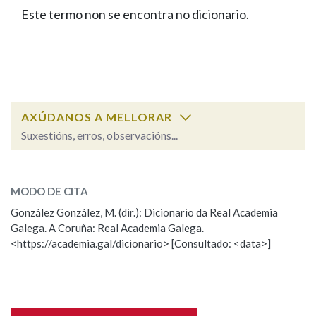
IDENTIDADE CORPORATIVA
Facebook
Twitter
Youtube
Instagram
Bluesky
Este termo non se encontra no dicionario.
BUSCAR NOS LEMAS
FIGURAS HOMENAXEADAS
MARCIAL DEL ADALID
HISTORIA
Comeza por
CASA-MUSEO EMILIA PARDO
BAZÁN
60 ANOS DLG
PRIMAVERA DAS LETRAS
Remata por
PORTAL DAS PALABRAS
AXÚDANOS A MELLORAR
Suxestións, erros, observacións...
Contén
ESCOLLE UNHA OPCIÓN:
MODO DE CITA
Observación
Falta unha voz
González González, M. (dir.): Dicionario da Real Academia
BUSCAR NO CONTIDO
Galega. A Coruña: Real Academia Galega.
Nome
<https://academia.gal/dicionario> [Consultado: <data>]
Nas definicións
Apelidos
Nos exemplos