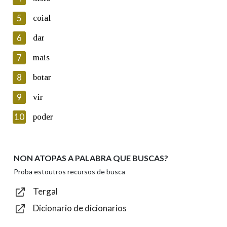
5
Lin e acepto as condicións da política de
coial
privacidade
6
dar
Introduce o código que aparece na imaxe:
7
mais
8
botar
9
vir
Texto de verificación
10
poder
NON ATOPAS A PALABRA QUE BUSCAS?
Enviar
Proba estoutros recursos de busca
Tergal
Dicionario de dicionarios