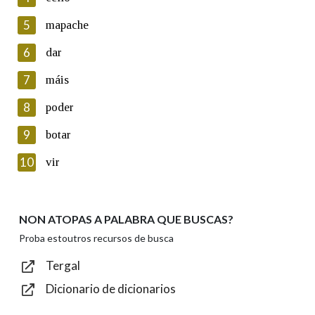
5
Lin e acepto as condicións da política de
mapache
privacidade
6
dar
Introduce o código que aparece na imaxe:
7
máis
8
poder
9
botar
Texto de verificación
10
vir
NON ATOPAS A PALABRA QUE BUSCAS?
Enviar
Proba estoutros recursos de busca
Tergal
Dicionario de dicionarios