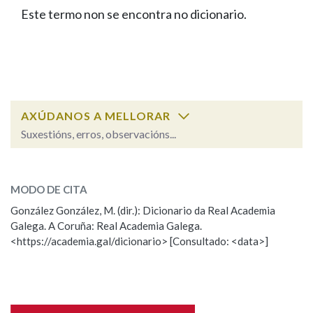
IDENTIDADE CORPORATIVA
Facebook
Twitter
Youtube
Instagram
Bluesky
Este termo non se encontra no dicionario.
BUSCAR NOS LEMAS
FIGURAS HOMENAXEADAS
MARCIAL DEL ADALID
HISTORIA
Comeza por
CASA-MUSEO EMILIA PARDO
BAZÁN
60 ANOS DLG
PRIMAVERA DAS LETRAS
Remata por
PORTAL DAS PALABRAS
AXÚDANOS A MELLORAR
Suxestións, erros, observacións...
Contén
ESCOLLE UNHA OPCIÓN:
MODO DE CITA
Observación
Falta unha voz
González González, M. (dir.): Dicionario da Real Academia
BUSCAR NO CONTIDO
Galega. A Coruña: Real Academia Galega.
Nome
<https://academia.gal/dicionario> [Consultado: <data>]
Nas definicións
Apelidos
Nos exemplos