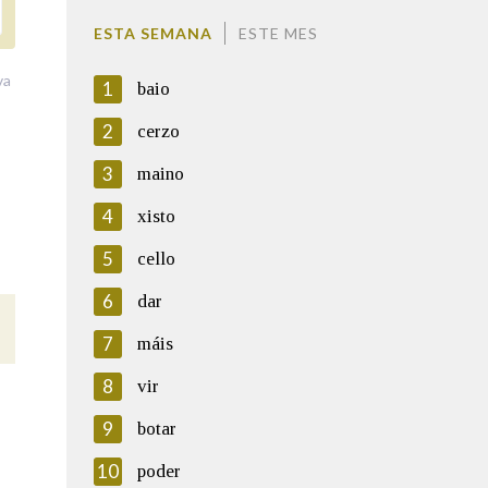
ESTA SEMANA
ESTE MES
va
1
baio
2
cerzo
3
maino
4
xisto
5
cello
6
dar
7
máis
8
vir
9
botar
10
poder