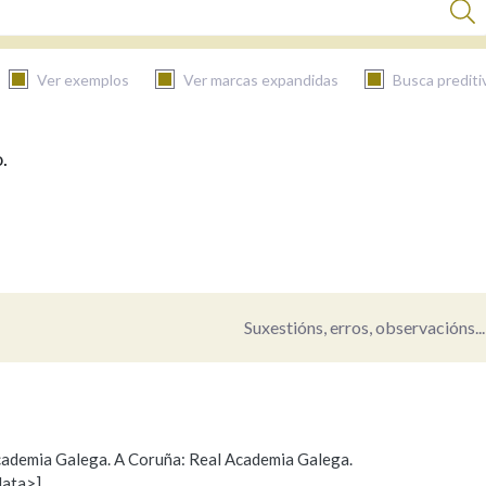
Ver exemplos
Ver marcas expandidas
Busca prediti
.
BUSCAR NO CONTIDO
Nas definicións
Nos exemplos
Suxestións, erros, observacións...
Na fraseoloxía
 Academia Galega. A Coruña: Real Academia Galega.
data>]