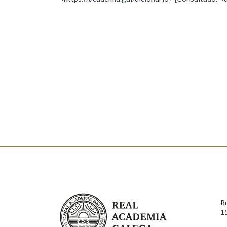
Nome
Apelido
Marcas gramaticais
Enderezo electrónico
Comentario
En cumprimento da normativa vixente en materia de P
aqueles usuarios que faciliten o seu correo electrónico
serán obxecto de tratamento automatizado de carácter 
Real Academia Galega
usuarios poderán exercer o seu dereito de acceso, rect
R
connosco.
1
Lin e acepto as condicións da política de 