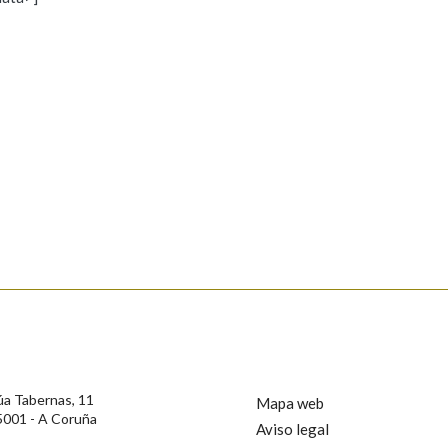
s
Pertence a
AXUDA NA BUSCA
LIMPAR
BUSCA
rotección de Datos de Carácter Persoal, a Real Academia Galega informa a
, así como calquera outra información de carácter persoal, que estes datos
confidencial e incorporados aos seus ficheiros informáticos. Así mesmo, os
ificación, oposición e cancelación dos seus datos poñéndose en contacto
úa Tabernas, 11
Mapa web
5001 - A Coruña
Aviso legal
privacidade