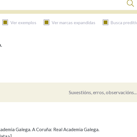
Ver exemplos
Ver marcas expandidas
Busca prediti
.
BUSCAR NO CONTIDO
Nas definicións
Nos exemplos
Suxestións, erros, observacións...
Na fraseoloxía
 Academia Galega. A Coruña: Real Academia Galega.
data>]