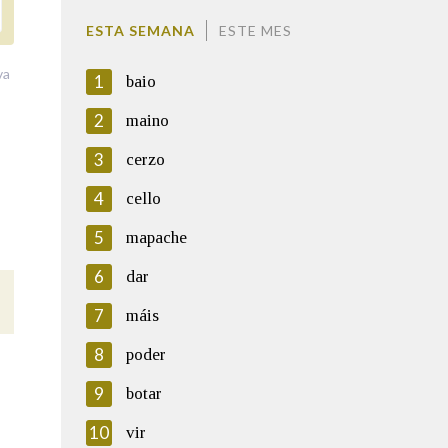
ESTA SEMANA
ESTE MES
va
1
baio
2
maino
3
cerzo
4
cello
5
mapache
6
dar
7
máis
8
poder
9
botar
10
vir