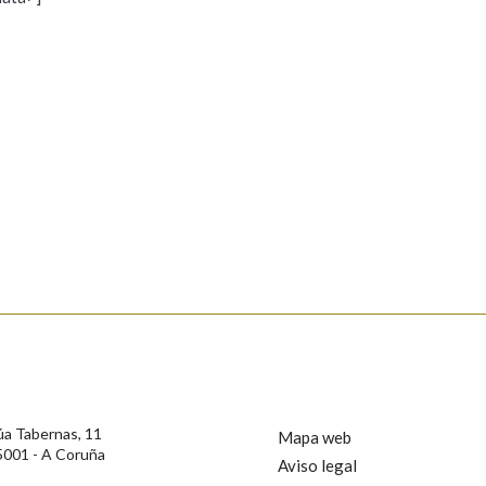
s
Pertence a
AXUDA NA BUSCA
LIMPAR
BUSCA
rotección de Datos de Carácter Persoal, a Real Academia Galega informa a
, así como calquera outra información de carácter persoal, que estes datos
confidencial e incorporados aos seus ficheiros informáticos. Así mesmo, os
ificación, oposición e cancelación dos seus datos poñéndose en contacto
úa Tabernas, 11
Mapa web
5001 - A Coruña
Aviso legal
privacidade