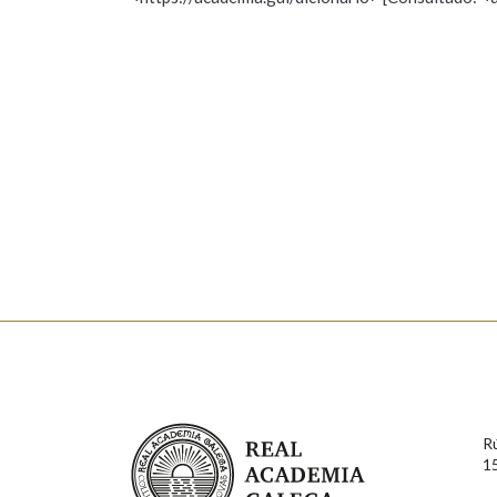
Nome
Apelido
Marcas gramaticais
Enderezo electrónico
Comentario
En cumprimento da normativa vixente en materia de P
aqueles usuarios que faciliten o seu correo electrónico
serán obxecto de tratamento automatizado de carácter 
Real Academia Galega
usuarios poderán exercer o seu dereito de acceso, rect
R
connosco.
1
Lin e acepto as condicións da política de 