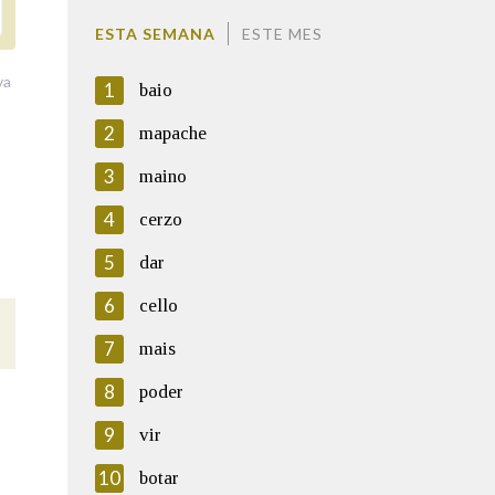
ESTA SEMANA
ESTE MES
va
1
baio
2
mapache
3
maino
4
cerzo
5
dar
6
cello
7
mais
8
poder
9
vir
10
botar