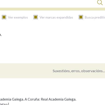
Ver exemplos
Ver marcas expandidas
Busca prediti
.
BUSCAR NO CONTIDO
Nas definicións
Nos exemplos
Suxestións, erros, observacións...
Na fraseoloxía
 Academia Galega. A Coruña: Real Academia Galega.
data>]