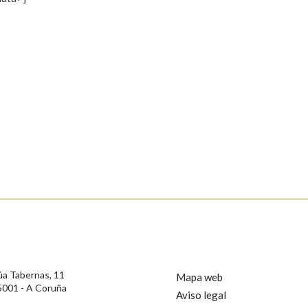
s
Pertence a
AXUDA NA BUSCA
LIMPAR
BUSCA
rotección de Datos de Carácter Persoal, a Real Academia Galega informa a
, así como calquera outra información de carácter persoal, que estes datos
confidencial e incorporados aos seus ficheiros informáticos. Así mesmo, os
ificación, oposición e cancelación dos seus datos poñéndose en contacto
úa Tabernas, 11
Mapa web
5001 - A Coruña
Aviso legal
privacidade