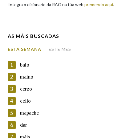
Integra o dicionario da RAG na túa web
premendo aquí
.
Enderezo electrónico
AS MÁIS BUSCADAS
Comentario
ESTA SEMANA
ESTE MES
1
baio
2
maino
3
cerzo
En cumprimento da normativa vixente en materia de
Protección de Datos de Carácter Persoal, a Real Academia
4
cello
Galega informa a aqueles usuarios que faciliten o seu correo
electrónico, así como calquera outra información de carácter
5
mapache
persoal, que estes datos serán obxecto de tratamento
automatizado de carácter confidencial e incorporados aos seus
6
dar
ficheiros informáticos. Así mesmo, os usuarios poderán exercer o
seu dereito de acceso, rectificación, oposición e cancelación dos
7
máis