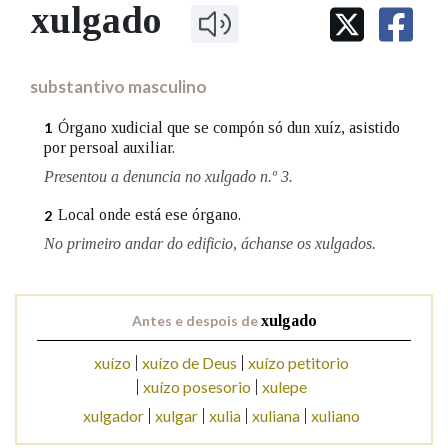
IDENTIDADE CORPORATIVA
xulgado
Facebook
Twitter
Youtube
Instagram
Bluesky
BUSCAR NOS LEMAS
FIGURAS HOMENAXEADAS
MARCIAL DEL ADALID
HISTORIA
Comeza por
CASA-MUSEO EMILIA PARDO
substantivo masculino
BAZÁN
60 ANOS DLG
PRIMAVERA DAS LETRAS
Órgano xudicial que se compón só dun xuíz, asistido
1
Remata por
por persoal auxiliar.
PORTAL DAS PALABRAS
Presentou a denuncia no xulgado n.º 3.
Local onde está ese órgano.
2
Contén
No primeiro andar do edificio, áchanse os xulgados.
BUSCAR NO CONTIDO
Antes e despois de
xulgado
Nas definicións
xuízo
xuízo de Deus
xuízo petitorio
xuízo posesorio
xulepe
xulgador
xulgar
xulia
xuliana
xuliano
Nos exemplos