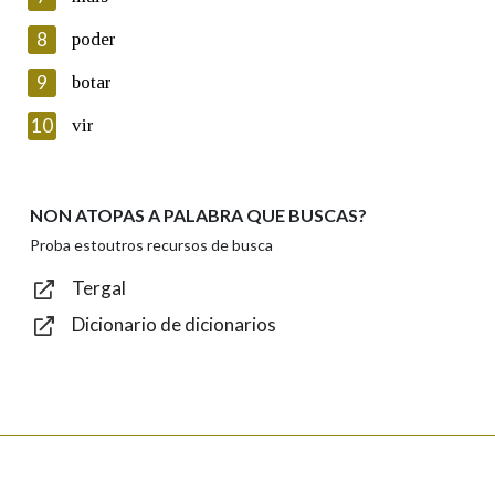
seus datos poñéndose en contacto connosco.
8
poder
Lin e acepto as condicións da política de
privacidade
9
botar
Introduce o código que aparece na imaxe:
10
vir
NON ATOPAS A PALABRA QUE BUSCAS?
Texto de verificación
Proba estoutros recursos de busca
Tergal
Dicionario de dicionarios
Enviar