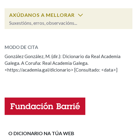
AXÚDANOS A MELLORAR
Na fraseoloxía
Suxestións, erros, observacións...
xulgado
SOBRE A PALABRA:
OUTRAS OPCIÓNS DE BUSCA
MODO DE CITA
ESCOLLE UNHA OPCIÓN:
González González, M. (dir.): Dicionario da Real Academia
Marcas gramaticais
Galega. A Coruña: Real Academia Galega.
Observación
Hai un erro na palabra
<https://academia.gal/dicionario> [Consultado: <data>]
Propoño mellorar a definición
Actualización
Pertence a
Falta unha voz
Nome
LIMPAR
BUSCA
Apelidos
O DICIONARIO NA TÚA WEB