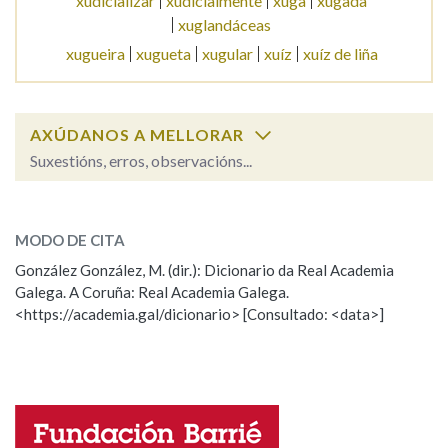
xudicializar
xudicialmente
xuga
xugada
xuglandáceas
xugueira
xugueta
xugular
xuíz
xuíz de liña
Na fraseoloxía
AXÚDANOS A MELLORAR
OUTRAS OPCIÓNS DE BUSCA
Suxestións, erros, observacións...
Marcas gramaticais
xugo
SOBRE A PALABRA:
MODO DE CITA
ESCOLLE UNHA OPCIÓN:
Pertence a
González González, M. (dir.): Dicionario da Real Academia
Galega. A Coruña: Real Academia Galega.
Observación
Hai un erro na palabra
<https://academia.gal/dicionario> [Consultado: <data>]
Propoño mellorar a definición
Actualización
LIMPAR
BUSCA
Falta unha voz
Nome