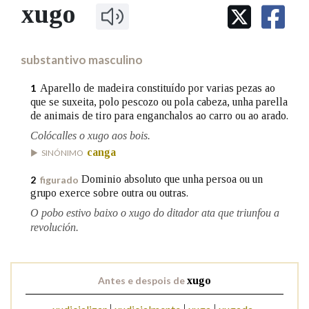
IDENTIDADE CORPORATIVA
xugo
Facebook
Twitter
Youtube
Instagram
Bluesky
BUSCAR NOS LEMAS
FIGURAS HOMENAXEADAS
MARCIAL DEL ADALID
HISTORIA
Comeza por
CASA-MUSEO EMILIA PARDO
substantivo masculino
BAZÁN
60 ANOS DLG
PRIMAVERA DAS LETRAS
Aparello de madeira constituído por varias pezas ao
1
Remata por
que se suxeita, polo pescozo ou pola cabeza, unha parella
PORTAL DAS PALABRAS
de animais de tiro para enganchalos ao carro ou ao arado.
Colócalles o xugo aos bois.
Contén
canga
SINÓNIMO
Dominio absoluto que unha persoa ou un
2
figurado
grupo exerce sobre outra ou outras.
BUSCAR NO CONTIDO
O pobo estivo baixo o xugo do ditador ata que triunfou a
revolución.
Nas definicións
Antes e despois de
xugo
Nos exemplos