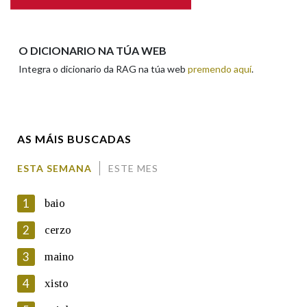
Apelidos
O DICIONARIO NA TÚA WEB
Integra o dicionario da RAG na túa web
premendo aquí
.
Enderezo electrónico
AS MÁIS BUSCADAS
Comentario
ESTA SEMANA
ESTE MES
1
baio
2
cerzo
3
maino
En cumprimento da normativa vixente en materia de
Protección de Datos de Carácter Persoal, a Real Academia
4
xisto
Galega informa a aqueles usuarios que faciliten o seu correo
electrónico, así como calquera outra información de carácter