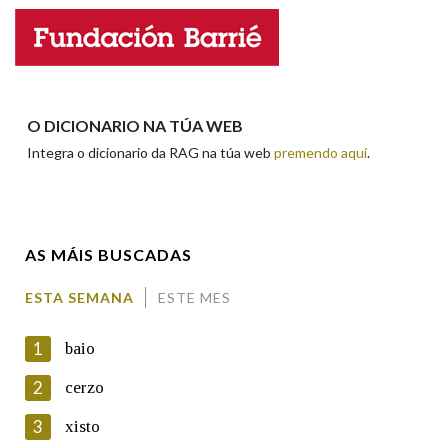
Observación
Hai un erro na palabra
Propoño mellorar a definición
Actualización
Falta unha voz
O DICIONARIO NA TÚA WEB
Nome
Integra o dicionario da RAG na túa web
premendo aquí
.
Apelidos
AS MÁIS BUSCADAS
ESTA SEMANA
ESTE MES
Enderezo electrónico
1
baio
2
cerzo
Comentario
3
xisto