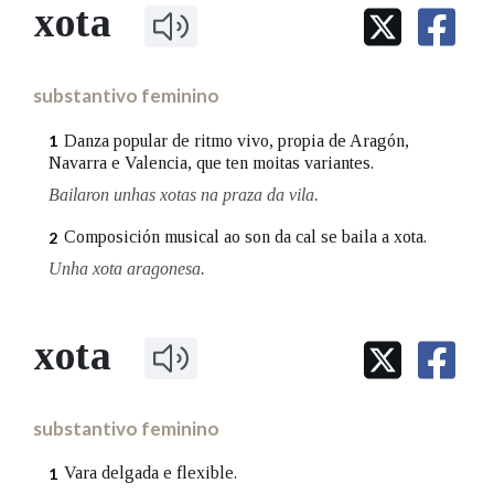
IDENTIDADE CORPORATIVA
xota
Facebook
Twitter
Youtube
Instagram
Bluesky
BUSCAR NOS LEMAS
FIGURAS HOMENAXEADAS
MARCIAL DEL ADALID
HISTORIA
Comeza por
CASA-MUSEO EMILIA PARDO
substantivo feminino
BAZÁN
60 ANOS DLG
PRIMAVERA DAS LETRAS
Danza popular de ritmo vivo, propia de Aragón,
1
Remata por
Navarra e Valencia, que ten moitas variantes.
PORTAL DAS PALABRAS
Bailaron unhas xotas na praza da vila.
Composición musical ao son da cal se baila a xota.
2
Contén
Unha xota aragonesa.
BUSCAR NO CONTIDO
xota
Nas definicións
substantivo feminino
Nos exemplos
Vara delgada e flexible.
1