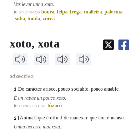
Vas levar unha xota.
boura
felpa
frega
malleira
palerma
SINÓNIMOS
,
,
,
,
,
soba
tunda
zurra
,
,
xoto
, xota
adxectivo
De carácter arisco, pouco sociable, pouco amable.
1
É un rapaz un pouco xoto.
túzaro
CONFRÓNTESE
[Animal] que é difícil de manexar, que non é manso.
2
Unha becerra moi xota.