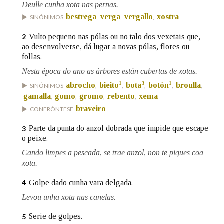
Deulle cunha xota nas pernas.
bestrega
verga
vergallo
xostra
SINÓNIMOS
,
,
,
Na fraseoloxía
Vulto pequeno nas pólas ou no talo dos vexetais que,
2
ao desenvolverse, dá lugar a novas pólas, flores ou
follas.
Nesta época do ano as árbores están cubertas de xotas.
OUTRAS OPCIÓNS DE BUSCA
1
3
1
abrocho
bieito
bota
botón
broulla
SINÓNIMOS
,
,
,
,
,
Marcas gramaticais
gamalla
gomo
gromo
rebento
xema
,
,
,
,
braveiro
CONFRÓNTESE
Parte da punta do anzol dobrada que impide que escape
3
Pertence a
o peixe.
Cando limpes a pescada, se trae anzol, non te piques coa
xota.
LIMPAR
BUSCA
Golpe dado cunha vara delgada.
4
Levou unha xota nas canelas.
Serie de golpes.
5