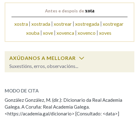
Antes e despois de
xota
xostra
xostrada
xostrear
xostregada
xostregar
xouba
xove
xovenca
xovenco
xoves
AXÚDANOS A MELLORAR
Suxestións, erros, observacións...
Cal é a palabra?
xota
(danza)
MODO DE CITA
González González, M. (dir.): Dicionario da Real Academia
xota
(vara, vulto, anzol ou golpe)
Galega. A Coruña: Real Academia Galega.
xoto, xota
<https://academia.gal/dicionario> [Consultado: <data>]
ESCOLLE UNHA OPCIÓN: