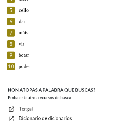
5
Lin e acepto as condicións da política de
cello
privacidade
6
dar
Introduce o código que aparece na imaxe:
7
máis
8
vir
9
botar
Texto de verificación
10
poder
NON ATOPAS A PALABRA QUE BUSCAS?
Enviar
Proba estoutros recursos de busca
Tergal
Dicionario de dicionarios