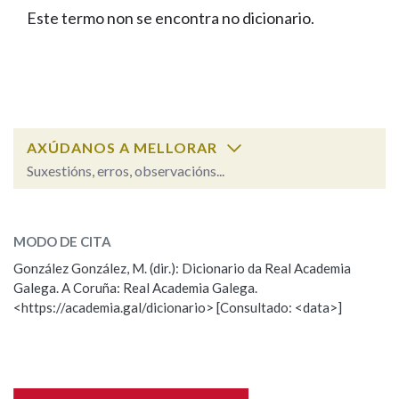
IDENTIDADE CORPORATIVA
Facebook
Twitter
Youtube
Instagram
Bluesky
Este termo non se encontra no dicionario.
BUSCAR NOS LEMAS
FIGURAS HOMENAXEADAS
MARCIAL DEL ADALID
HISTORIA
Comeza por
CASA-MUSEO EMILIA PARDO
BAZÁN
60 ANOS DLG
PRIMAVERA DAS LETRAS
Remata por
PORTAL DAS PALABRAS
AXÚDANOS A MELLORAR
Suxestións, erros, observacións...
Contén
ESCOLLE UNHA OPCIÓN:
MODO DE CITA
Observación
Falta unha voz
González González, M. (dir.): Dicionario da Real Academia
BUSCAR NO CONTIDO
Galega. A Coruña: Real Academia Galega.
Nome
<https://academia.gal/dicionario> [Consultado: <data>]
Nas definicións
Apelidos
Nos exemplos