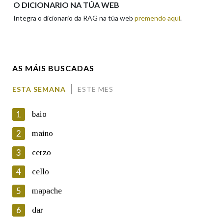
O DICIONARIO NA TÚA WEB
Integra o dicionario da RAG na túa web
premendo aquí
.
Enderezo electrónico
AS MÁIS BUSCADAS
Comentario
ESTA SEMANA
ESTE MES
1
baio
2
maino
3
cerzo
En cumprimento da normativa vixente en materia de
Protección de Datos de Carácter Persoal, a Real Academia
4
cello
Galega informa a aqueles usuarios que faciliten o seu correo
electrónico, así como calquera outra información de carácter
5
mapache
persoal, que estes datos serán obxecto de tratamento
automatizado de carácter confidencial e incorporados aos seus
6
dar
ficheiros informáticos. Así mesmo, os usuarios poderán exercer o