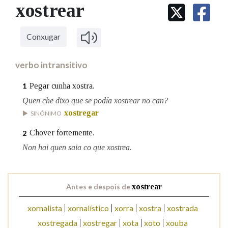
IDENTIDADE CORPORATIVA
xostrear
Facebook
Twitter
Youtube
Instagram
Bluesky
BUSCAR NOS LEMAS
FIGURAS HOMENAXEADAS
MARCIAL DEL ADALID
HISTORIA
Comeza por
CASA-MUSEO EMILIA PARDO
Conxugar
BAZÁN
60 ANOS DLG
PRIMAVERA DAS LETRAS
verbo intransitivo
Remata por
PORTAL DAS PALABRAS
Pegar cunha xostra.
1
Quen che dixo que se podía xostrear no can?
Contén
xostregar
SINÓNIMO
Chover fortemente.
2
Non hai quen saia co que xostrea.
BUSCAR NO CONTIDO
Nas definicións
Antes e despois de
xostrear
xornalista
xornalístico
xorra
xostra
xostrada
Nos exemplos
xostregada
xostregar
xota
xoto
xouba