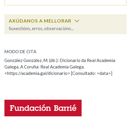
Na fraseoloxía
AXÚDANOS A MELLORAR
Suxestións, erros, observacións...
xostrear
SOBRE A PALABRA:
OUTRAS OPCIÓNS DE BUSCA
MODO DE CITA
ESCOLLE UNHA OPCIÓN:
Marcas gramaticais
González González, M. (dir.): Dicionario da Real Academia
Galega. A Coruña: Real Academia Galega.
Observación
Hai un erro na palabra
<https://academia.gal/dicionario> [Consultado: <data>]
Pertence a
Propoño mellorar a definición
Actualización
Falta unha voz
LIMPAR
BUSCA
Nome
Apelidos